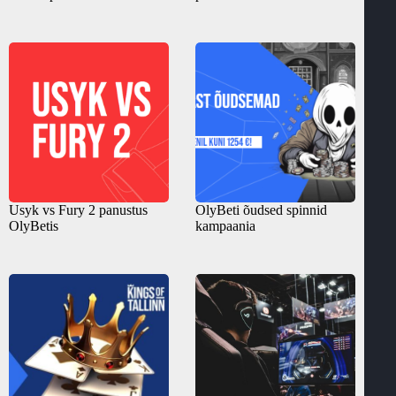
Usyk vs Fury 2 panustus
OlyBeti õudsed spinnid
OlyBetis
kampaania