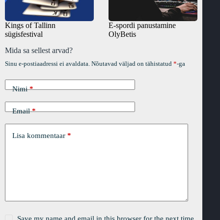
Kings of Tallinn
E-spordi panustamine
sügisfestival
OlyBetis
Mida sa sellest arvad?
Sinu e-postiaadressi ei avaldata.
Nõutavad väljad on tähistatud
*
-ga
Nimi
*
Email
*
Lisa kommentaar
*
Save my name and email in this browser for the next time