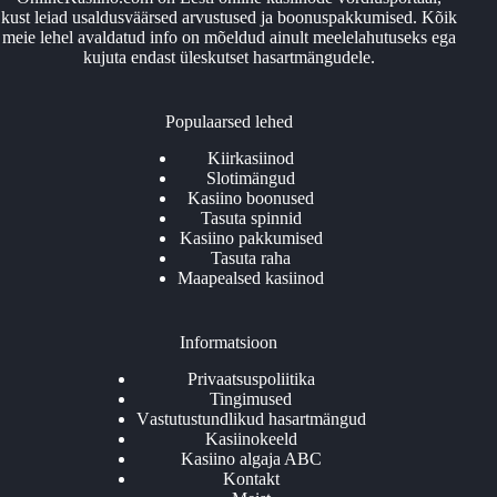
kust leiad usaldusväärsed arvustused ja boonuspakkumised. Kõik
meie lehel avaldatud info on mõeldud ainult meelelahutuseks ega
kujuta endast üleskutset hasartmängudele.
Populaarsed lehed
Kiirkasiinod
Slotimängud
Kasiino boonused
Tasuta spinnid
Kasiino pakkumised
Tasuta raha
Maapealsed kasiinod
Informatsioon
Privaatsuspoliitika
Tingimused
Vаstutustundlikud hаsаrtmängud
Kasiinokeeld
Kasiino algaja ABC
Kontakt