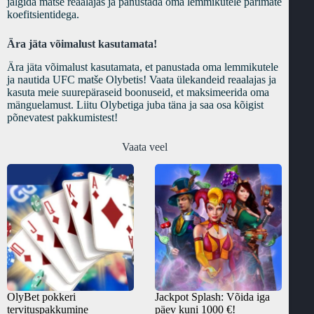
jälgida matše reaalajas ja panustada oma lemmikutele parimate
koefitsientidega.
Ära jäta võimalust kasutamata!
Ära jäta võimalust kasutamata, et panustada oma lemmikutele
ja nautida UFC matše Olybetis! Vaata ülekandeid reaalajas ja
kasuta meie suurepäraseid boonuseid, et maksimeerida oma
mänguelamust. Liitu Olybetiga juba täna ja saa osa kõigist
põnevatest pakkumistest!
Vaata veel
OlyBet pokkeri
Jackpot Splash: Võida iga
tervituspakkumine
päev kuni 1000 €!