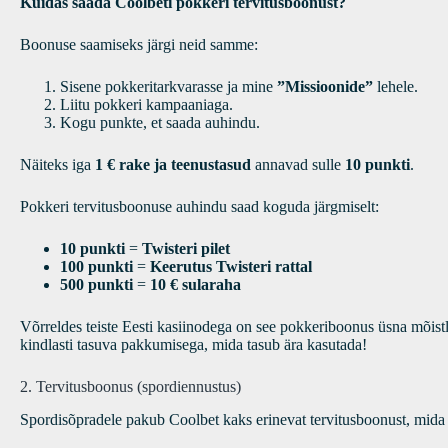
Kuidas saada Coolbeti pokkeri tervitusboonust?
Boonuse saamiseks järgi neid samme:
Sisene pokkeritarkvarasse ja mine
”Missioonide”
lehele.
Liitu pokkeri kampaaniaga.
Kogu punkte, et saada auhindu.
Näiteks iga
1 € rake ja teenustasud
annavad sulle
10 punkti
.
Pokkeri tervitusboonuse auhindu saad koguda järgmiselt:
10 punkti
=
Twisteri pilet
100 punkti
=
Keerutus Twisteri rattal
500 punkti
=
10 € sularaha
Võrreldes teiste Eesti kasiinodega on see pokkeriboonus üsna mõistlik
kindlasti tasuva pakkumisega, mida tasub ära kasutada!
2. Tervitusboonus (spordiennustus)
Spordisõpradele pakub Coolbet kaks erinevat tervitusboonust, mida 