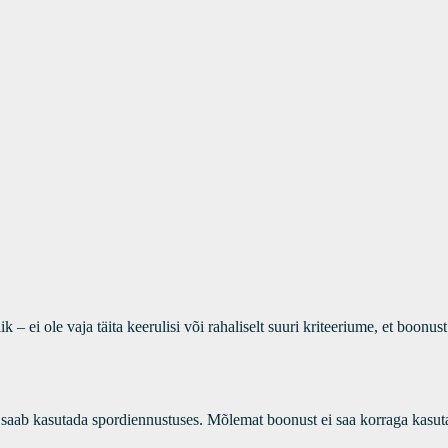
 – ei ole vaja täita keerulisi või rahaliselt suuri kriteeriume, et boonu
saab kasutada spordiennustuses. Mõlemat boonust ei saa korraga kasutad