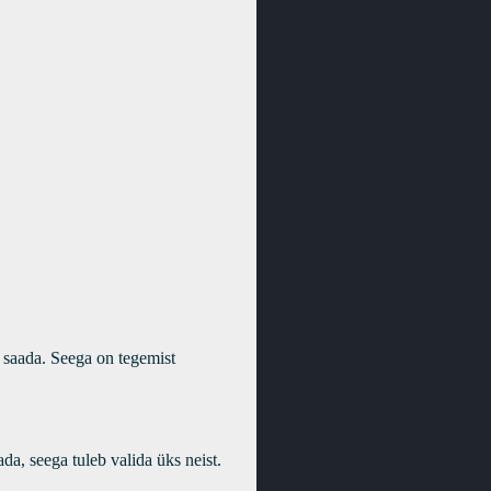
st saada. Seega on tegemist
a, seega tuleb valida üks neist.