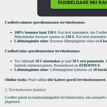
Coolbeti esimene spordiennustuse tervitusboonus:
100% boonuse kuni 150 €
: Kui teed sissemakse, siis Coolb
Maksimaalne boonuse summa on
150 €
. Kui teed sissemakse
Läbimängimise nõue
: Boonuse läbimängimise nõue on
6 k
Coolbeti teine spordiennustuse tervitusboonus:
Tee vähemalt
10 € sissemakse
ja saad
50 € eest panustada
.
tunduda esimesest parem. Boonuskood on
4XBOONUS
.
Läbimängimise nõue
: Läbimängimise kohustus on
10 kord
Oluline teada
: Pead valima
ühe kahest spordi tervitusboonusest
,
3. Tervitusboonus (kasiino)
Coolbet pakub ka kasiinomängudele tervitusboonust, mis sarnaneb 
järgmised: