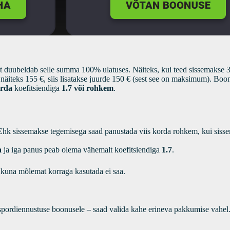
et duubeldab selle summa 100% ulatuses. Näiteks, kui teed sissemakse 30 
 näiteks 155 €, siis lisatakse juurde 150 € (sest see on maksimum). B
orda
koefitsiendiga
1.7 või rohkem
.
 Ehk sissemakse tegemisega saad panustada viis korda rohkem, kui sis
a
ja iga panus peab olema vähemalt koefitsiendiga
1.7
.
 kuna mõlemat korraga kasutada ei saa.
spordiennustuse boonusele – saad valida kahe erineva pakkumise vahel