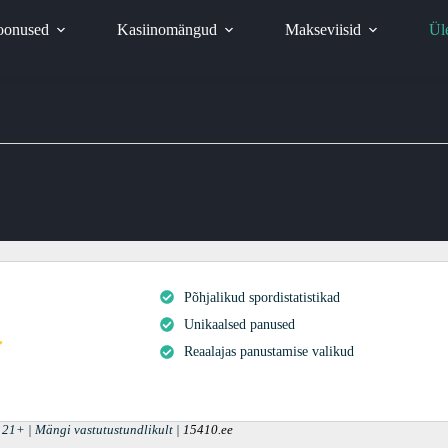
oonused
Kasiinomängud
Makseviisid
Ül
Põhjalikud spordistatistikad
Unikaalsed panused
Reaalajas panustamise valikud
21+ | Mängi vastutustundlikult |
15410.ee