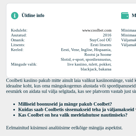
Üldine info
M
Koduleht:
www.coolbet.com
Minimaal
Asutatud:
2016
Minimaa
Omanik:
StayCool OÜ
Väljamak
Litsents:
Eesti litsents
Väljamak
Keeled:
Eesti, Vene, Inglise, Hispaania,
Rootsi ja Soome
Slotid, e-sport, spordiennustus,
Mängude valik:
live kasiino, rulett, pokker,
blackjack, bakaraa
Coolbeti kasiino pakub mitte ainult laia valikut kasiinomänge, vaid 
ideaalne koht, kus oma mängukogemus alustada või spordipanuseid te
eesmärk on aidata sul välja selgitada, kas see platvorm vastab just si
Milliseid boonuseid ja mänge pakub Coolbet?
Kuidas saab Coolbetis sissemakseid teha ja väljamakseid 
Kas Coolbet on hea valik meelelahutuse nautimiseks?
Eelmainitud küsimusi analüüsime eelkõige mängija aspektist.