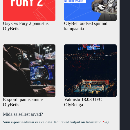
Usyk vs Fury 2 panustus
OlyBeti õudsed spinnid
OlyBetis
kampaania
E-spordi panustamine
Valmistu 18.08 UFC
OlyBetis
OlyBetiga
Mida sa sellest arvad?
Sinu e-postiaadressi ei avaldata.
Nõutavad väljad on tähistatud
*
-ga