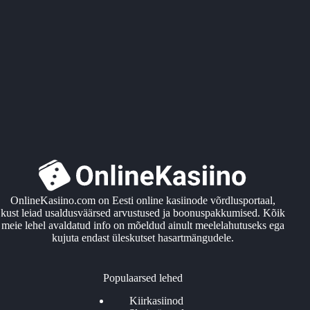
OnlineKasiino.com on Eesti online kasiinode võrdlusportaal,
kust leiad usaldusväärsed arvustused ja boonuspakkumised. Kõik
meie lehel avaldatud info on mõeldud ainult meelelahutuseks ega
kujuta endast üleskutset hasartmängudele.
Populaarsed lehed
Kiirkasiinod