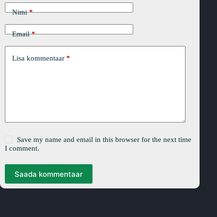
Nimi
*
Email
*
Lisa kommentaar
*
Save my name and email in this browser for the next time
I comment.
Saada kommentaar