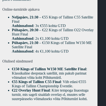
Online-turniiride ajakava
Neljapäev, 21:30
– €55 Kings of Tallinn C55 Satellite
Final
Auhinnafond
: 3x €555 kohta GTD
Pühapäev, 20:30
– €22 Kings of Tallinn O22 Overlay
Hunt Final
Auhinnafond
: 2x €1,100 kohta GTD
Pühapäev, 21:30
– €150 Kings of Tallinn W150 ME
Satellite Final
Auhinnafond
: 4x €1,100 kohta GTD
Olulised sündmused
€150 Kings of Tallinn W150 ME Satellite Final
:
Klassikaline deepstack satelliit, mis pakub parimat
võimalust võita koht Põhiturniiril.
€55 Kings of Tallinn C55 Final
: Viib edasi €555
Kings of Tallinn Championship Eventile.
€22 Overlay Hunt Final
: Kiire tempoga lisaostuga
turniir, mis sageli sisaldab overlay-d, muutes selle
suurepäraseks võimaluseks võita Põhiturniiri kohti.