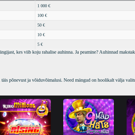
1 000 €
100 €
50 €
10 €
5 €
ängijast, kes viib koju rahalise auhinna. Ja peamine? Auhinnad makstaks
 täis põnevust ja võiduvõimalusi. Need mängud on hoolikalt välja valit