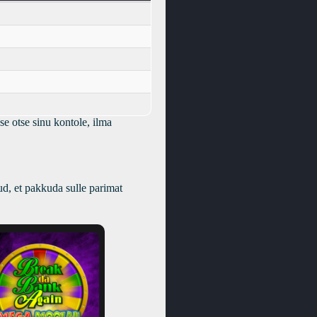
e otse sinu kontole, ilma
ud, et pakkuda sulle parimat