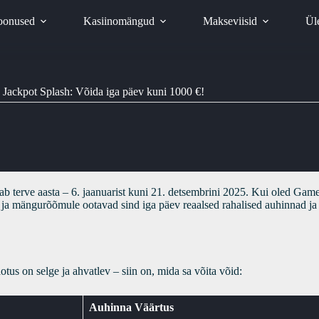
oonused
Kasiinomängud
Makseviisid
Ül
Jackpot Splash: Võida iga päev kuni 1000 €!
tab terve aasta – 6. jaanuarist kuni 21. detsembrini 2025. Kui oled G
e ja mängurõõmule ootavad sind iga päev reaalsed rahalised auhinnad ja
tus on selge ja ahvatlev – siin on, mida sa võita võid:
Auhinna Väärtus