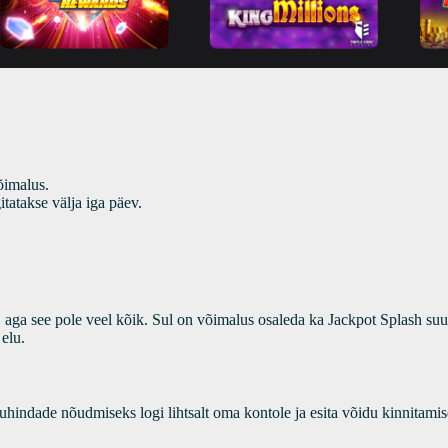
õimalus.
itatakse välja iga päev.
ga see pole veel kõik. Sul on võimalus osaleda ka Jackpot Splash suur
 elu.
indade nõudmiseks logi lihtsalt oma kontole ja esita võidu kinnitamis