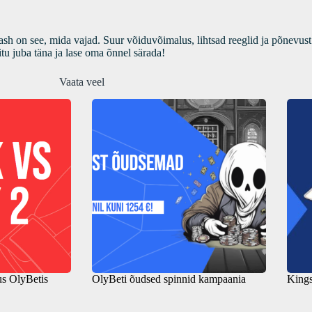
lash on see, mida vajad. Suur võiduvõimalus, lihtsad reeglid ja põnevu
itu juba täna ja lase oma õnnel särada!
Vaata veel
us OlyBetis
OlyBeti õudsed spinnid kampaania
Kings