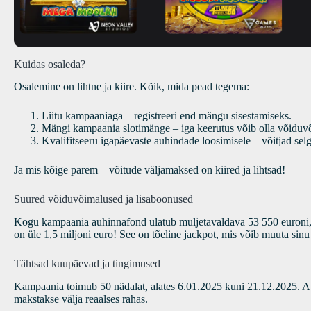
Kuidas osaleda?
Osalemine on lihtne ja kiire. Kõik, mida pead tegema:
Liitu kampaaniaga – registreeri end mängu sisestamiseks.
Mängi kampaania slotimänge – iga keerutus võib olla võiduv
Kvalifitseeru igapäevaste auhindade loosimisele – võitjad selg
Ja mis kõige parem – võitude väljamaksed on kiired ja lihtsad!
Suured võiduvõimalused ja lisaboonused
Kogu kampaania auhinnafond ulatub muljetavaldava 53 550 euroni, a
on üle 1,5 miljoni euro! See on tõeline jackpot, mis võib muuta sinu
Tähtsad kuupäevad ja tingimused
Kampaania toimub 50 nädalat, alates 6.01.2025 kuni 21.12.2025. Auh
makstakse välja reaalses rahas.