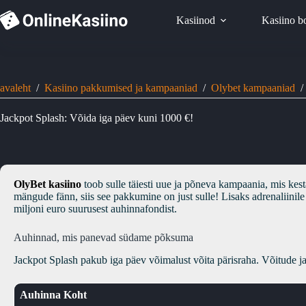
Skip
to
Kasiinod
Kasiino b
content
avaleht
/
Kasiino pakkumised ja kampaaniad
/
Olybet kampaaniad
/
Jackpot Splash: Võida iga päev kuni 1000 €!
OlyBet kasiino
toob sulle täiesti uue ja põneva kampaania, mis kes
mängude fänn, siis see pakkumine on just sulle! Lisaks adrenaliinil
miljoni euro suurusest auhinnafondist.
Auhinnad, mis panevad südame põksuma
Jackpot Splash pakub iga päev võimalust võita pärisraha. Võitude jao
Auhinna Koht