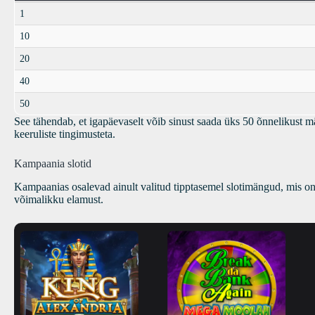
1
10
20
40
50
See tähendab, et igapäevaselt võib sinust saada üks 50 õnnelikust m
keeruliste tingimusteta.
Kampaania slotid
Kampaanias osalevad ainult valitud tipptasemel slotimängud, mis on
võimalikku elamust.