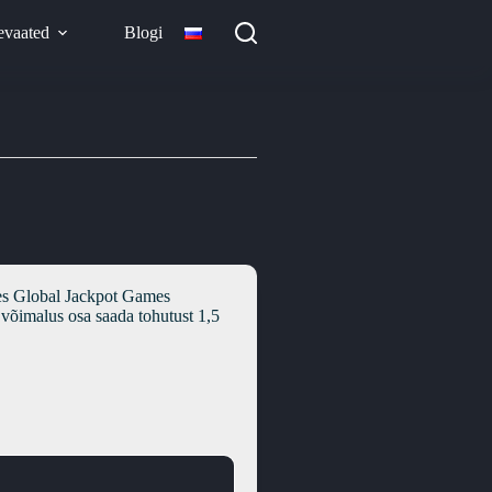
evaated
Blogi
ames Global Jackpot Games
 võimalus osa saada tohutust 1,5