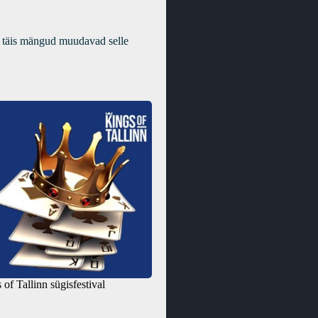
st täis mängud muudavad selle
 of Tallinn sügisfestival