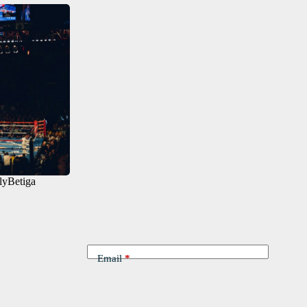
lyBetiga
Email
*