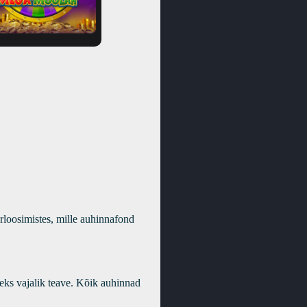
loosimistes, mille auhinnafond
eks vajalik teave. Kõik auhinnad