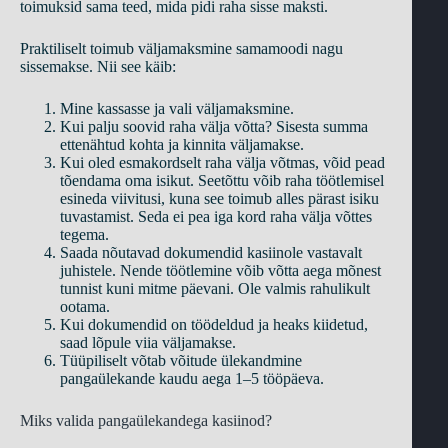
toimuksid sama teed, mida pidi raha sisse maksti.
Praktiliselt toimub väljamaksmine samamoodi nagu
sissemakse. Nii see käib:
Mine kassasse ja vali väljamaksmine.
Kui palju soovid raha välja võtta? Sisesta summa
ettenähtud kohta ja kinnita väljamakse.
Kui oled esmakordselt raha välja võtmas, võid pead
tõendama oma isikut. Seetõttu võib raha töötlemisel
esineda viivitusi, kuna see toimub alles pärast isiku
tuvastamist. Seda ei pea iga kord raha välja võttes
tegema.
Saada nõutavad dokumendid kasiinole vastavalt
juhistele. Nende töötlemine võib võtta aega mõnest
tunnist kuni mitme päevani. Ole valmis rahulikult
ootama.
Kui dokumendid on töödeldud ja heaks kiidetud,
saad lõpule viia väljamakse.
Tüüpiliselt võtab võitude ülekandmine
pangaülekande kaudu aega 1–5 tööpäeva.
Miks valida pangaülekandega kasiinod?