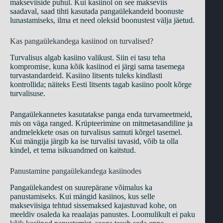
makseviiside puhul. Kui kasiinol on see makseviis
saadaval, saad tihti kasutada pangaülekandeid boonuste
lunastamiseks, ilma et need oleksid boonustest välja jäetud.
Kas pangaülekandega kasiinod on turvalised?
Turvalisus algab kasiino valikust. Siin ei tasu teha
kompromise, kuna kõik kasiinod ei järgi sama tasemega
turvastandardeid. Kasiino litsents tuleks kindlasti
kontrollida; näiteks Eesti litsents tagab kasiino poolt kõrge
turvalisuse.
Pangaülekannetes kasutatakse panga enda turvameetmeid,
mis on väga ranged. Krüpteerimine on mitmetasandiline ja
andmelekkete osas on turvalisus samuti kõrgel tasemel.
Kui mängija järgib ka ise turvalisi tavasid, võib ta olla
kindel, et tema isikuandmed on kaitstud.
Panustamine pangaülekandega kasiinodes
Pangaülekandest on suurepärane võimalus ka
panustamiseks. Kui mängid kasiinos, kus selle
makseviisiga tehtud sissemaksed kajastuvad kohe, on
meeldiv osaleda ka reaalajas panustes. Loomulikult ei paku