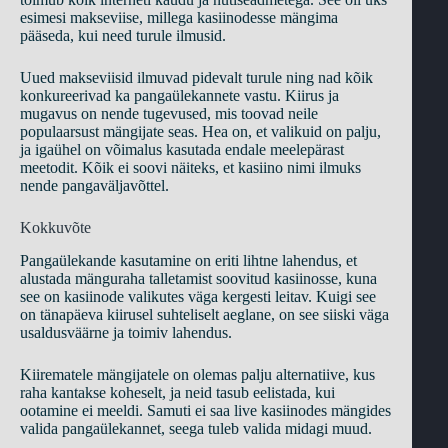
esimesi makseviise, millega kasiinodesse mängima
pääseda, kui need turule ilmusid.
Uued makseviisid ilmuvad pidevalt turule ning nad kõik
konkureerivad ka pangaülekannete vastu. Kiirus ja
mugavus on nende tugevused, mis toovad neile
populaarsust mängijate seas. Hea on, et valikuid on palju,
ja igaühel on võimalus kasutada endale meelepärast
meetodit. Kõik ei soovi näiteks, et kasiino nimi ilmuks
nende pangaväljavõttel.
Kokkuvõte
Pangaülekande kasutamine on eriti lihtne lahendus, et
alustada mänguraha talletamist soovitud kasiinosse, kuna
see on kasiinode valikutes väga kergesti leitav. Kuigi see
on tänapäeva kiirusel suhteliselt aeglane, on see siiski väga
usaldusväärne ja toimiv lahendus.
Kiirematele mängijatele on olemas palju alternatiive, kus
raha kantakse koheselt, ja neid tasub eelistada, kui
ootamine ei meeldi. Samuti ei saa live kasiinodes mängides
valida pangaülekannet, seega tuleb valida midagi muud.