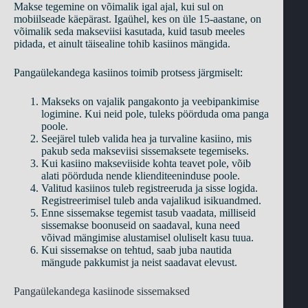
Makse tegemine on võimalik igal ajal, kui sul on
mobiilseade käepärast. Igaühel, kes on üle 15-aastane, on
võimalik seda makseviisi kasutada, kuid tasub meeles
pidada, et ainult täisealine tohib kasiinos mängida.
Pangaülekandega kasiinos toimib protsess järgmiselt:
Makseks on vajalik pangakonto ja veebipankimise
logimine. Kui neid pole, tuleks pöörduda oma panga
poole.
Seejärel tuleb valida hea ja turvaline kasiino, mis
pakub seda makseviisi sissemaksete tegemiseks.
Kui kasiino makseviiside kohta teavet pole, võib
alati pöörduda nende klienditeeninduse poole.
Valitud kasiinos tuleb registreeruda ja sisse logida.
Registreerimisel tuleb anda vajalikud isikuandmed.
Enne sissemakse tegemist tasub vaadata, milliseid
sissemakse boonuseid on saadaval, kuna need
võivad mängimise alustamisel oluliselt kasu tuua.
Kui sissemakse on tehtud, saab juba nautida
mängude pakkumist ja neist saadavat elevust.
Pangaülekandega kasiinode sissemaksed