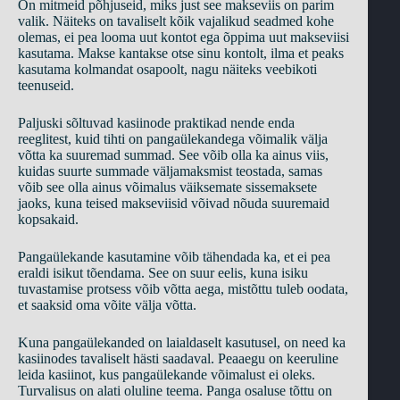
On mitmeid põhjuseid, miks just see makseviis on parim
valik. Näiteks on tavaliselt kõik vajalikud seadmed kohe
olemas, ei pea looma uut kontot ega õppima uut makseviisi
kasutama. Makse kantakse otse sinu kontolt, ilma et peaks
kasutama kolmandat osapoolt, nagu näiteks veebikoti
teenuseid.
Paljuski sõltuvad kasiinode praktikad nende enda
reeglitest, kuid tihti on pangaülekandega võimalik välja
võtta ka suuremad summad. See võib olla ka ainus viis,
kuidas suurte summade väljamaksmist teostada, samas
võib see olla ainus võimalus väiksemate sissemaksete
jaoks, kuna teised makseviisid võivad nõuda suuremaid
kopsakaid.
Pangaülekande kasutamine võib tähendada ka, et ei pea
eraldi isikut tõendama. See on suur eelis, kuna isiku
tuvastamise protsess võib võtta aega, mistõttu tuleb oodata,
et saaksid oma võite välja võtta.
Kuna pangaülekanded on laialdaselt kasutusel, on need ka
kasiinodes tavaliselt hästi saadaval. Peaaegu on keeruline
leida kasiinot, kus pangaülekande võimalust ei oleks.
Turvalisus on alati oluline teema. Panga osaluse tõttu on