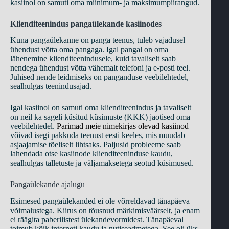
kasiinol on samuti oma miinimum- ja maksimumpiirangud.
Klienditeenindus pangaülekande kasiinodes
Kuna pangaülekanne on panga teenus, tuleb vajadusel
ühendust võtta oma pangaga. Igal pangal on oma
lähenemine klienditeenindusele, kuid tavaliselt saab
nendega ühendust võtta vähemalt telefoni ja e-posti teel.
Juhised nende leidmiseks on panganduse veebilehtedel,
sealhulgas teenindusajad.
Igal kasiinol on samuti oma klienditeenindus ja tavaliselt
on neil ka sageli küsitud küsimuste (KKK) jaotised oma
veebilehtedel.
Parimad meie nimekirjas olevad kasiinod
võivad isegi pakkuda teenust eesti keeles, mis muudab
asjaajamise tõeliselt lihtsaks. Paljusid probleeme saab
lahendada otse kasiinode klienditeeninduse kaudu,
sealhulgas talletuste ja väljamaksetega seotud küsimused.
Pangaülekande ajalugu
Esimesed pangaülekanded ei ole võrreldavad tänapäeva
võimalustega. Kiirus on tõusnud märkimisväärselt, ja enam
ei räägita paberilistest ülekandevormidest. Tänapäeval
toimub kõik interneti kaudu ja nutiseadmetega. See oli üks