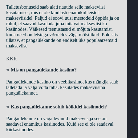
Talletusbonuseid saab alati nautida selle makseviisi
kasutamisel, mis ei ole kindlasti enamikul teistel
makseviisidel. Paljud ei soovi uusi meetodeid õppida ja on
rahul, et saavad kasutada juba tuttavat makseviisi ka
kasiinodes. Väikesed teenustasud ei mõjuta kasutamist,
kuna need on teistega võrreldes väga mõistlikud. Pole siis
üllatav, et pangaülekande on endiselt üks populaarsemaid
makseviise.
KKK
⭐
Mis on pangaülekande kasiino?
Pangaülekande kasiino on veebikasiino, kus mängija saab
talletada ja välja võtta raha, kasutades makseviisina
pangaülekannet.
⭐
Kas pangaülekanne sobib kõikidel kasiinodel?
Pangaülekanne on väga levinud makseviis ja see on
saadaval enamikus kasiinodes. Kuid see ei ole saadaval
kiirkasiinodes.