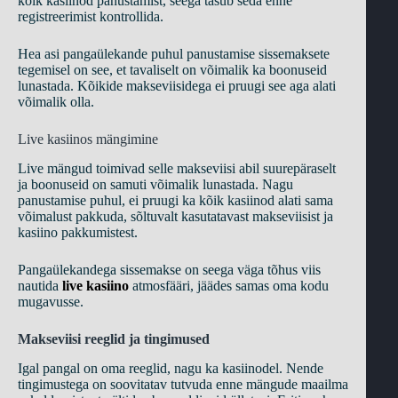
kõik kasiinod panustamist, seega tasub seda enne
registreerimist kontrollida.
Hea asi pangaülekande puhul panustamise sissemaksete
tegemisel on see, et tavaliselt on võimalik ka boonuseid
lunastada. Kõikide makseviisidega ei pruugi see aga alati
võimalik olla.
Live kasiinos mängimine
Live mängud toimivad selle makseviisi abil suurepäraselt
ja boonuseid on samuti võimalik lunastada. Nagu
panustamise puhul, ei pruugi ka kõik kasiinod alati sama
võimalust pakkuda, sõltuvalt kasutatavast makseviisist ja
kasiino pakkumistest.
Pangaülekandega sissemakse on seega väga tõhus viis
nautida
live kasiino
atmosfääri, jäädes samas oma kodu
mugavusse.
Makseviisi reeglid ja tingimused
Igal pangal on oma reeglid, nagu ka kasiinodel. Nende
tingimustega on soovitatav tutvuda enne mängude maailma