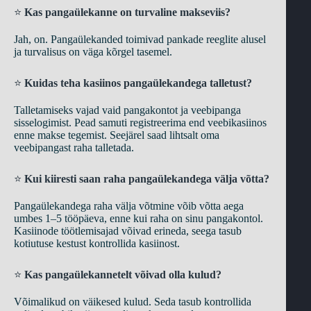
⭐
Kas pangaülekanne on turvaline makseviis?
Jah, on. Pangaülekanded toimivad pankade reeglite alusel
ja turvalisus on väga kõrgel tasemel.
⭐
Kuidas teha kasiinos pangaülekandega talletust?
Talletamiseks vajad vaid pangakontot ja veebipanga
sisselogimist. Pead samuti registreerima end veebikasiinos
enne makse tegemist. Seejärel saad lihtsalt oma
veebipangast raha talletada.
⭐
Kui kiiresti saan raha pangaülekandega välja võtta?
Pangaülekandega raha välja võtmine võib võtta aega
umbes 1–5 tööpäeva, enne kui raha on sinu pangakontol.
Kasiinode töötlemisajad võivad erineda, seega tasub
kotiutuse kestust kontrollida kasiinost.
⭐
Kas pangaülekannetelt võivad olla kulud?
Võimalikud on väikesed kulud. Seda tasub kontrollida