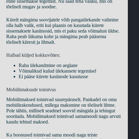
enne sissemakse tegemist. Nii saad teha valiku, mis on
tõeliselt mugav ja soodne.
Kiirelt mängima soovijatele võib pangaülekande valimine
olla halb valik, eriti kui plaanis on kasutada kiirete
sissemaksete kasiinosid, mis ei paku seda võimalust üldse.
Raha peab liikuma kohe ja mängima peab pääsema
tõeliselt kiiresti ja lihtsalt.
Halbad küljed kokkuvõttes:
Raha ülekandmine on aeglane
Võimalikud kulud ülekannete tegemisel
Ei pääse kiirete kasiinode kasutusse
Mobiilimaksude toimivus
Mobiilimaksed toimivad suurepäraselt. Pankadel on oma
mobiilirakendused, millega maksmine on tõeliselt lihtne.
Pole tähtis, milliselt seadmel soovid mängida ja tehingut
sooritada. Mobiilimaksed toimivad samamoodi nagu arvuti
kaudu tehtud maksed.
Ka boonused toimivad sama moodi nagu teiste