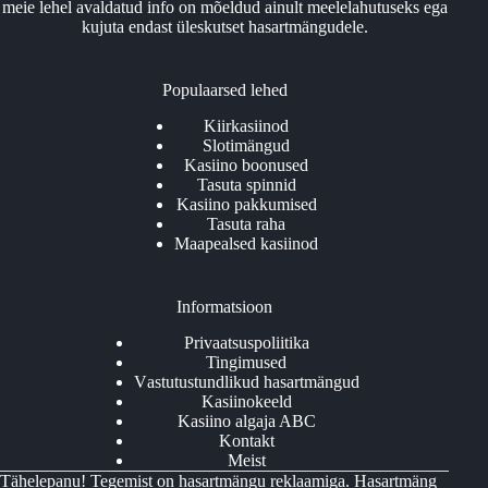
meie lehel avaldatud info on mõeldud ainult meelelahutuseks ega
kujuta endast üleskutset hasartmängudele.
Populaarsed lehed
Kiirkasiinod
Slotimängud
Kasiino boonused
Tasuta spinnid
Kasiino pakkumised
Tasuta raha
Maapealsed kasiinod
Informatsioon
Privaatsuspoliitika
Tingimused
Vаstutustundlikud hаsаrtmängud
Kasiinokeeld
Kasiino algaja ABC
Kontakt
Meist
Tähelepanu! Tegemist on hasartmängu reklaamiga. Hasartmäng