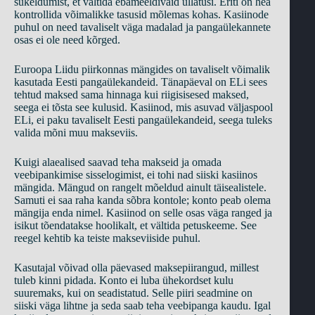
sukeldumist, et vältida ebameeldivaid üllatusi. Eriti on hea
kontrollida võimalikke tasusid mõlemas kohas. Kasiinode
puhul on need tavaliselt väga madalad ja pangaülekannete
osas ei ole need kõrged.
Euroopa Liidu piirkonnas mängides on tavaliselt võimalik
kasutada Eesti pangaülekandeid. Tänapäeval on ELi sees
tehtud maksed sama hinnaga kui riigisisesed maksed,
seega ei tõsta see kulusid. Kasiinod, mis asuvad väljaspool
ELi, ei paku tavaliselt Eesti pangaülekandeid, seega tuleks
valida mõni muu makseviis.
Kuigi alaealised saavad teha makseid ja omada
veebipankimise sisselogimist, ei tohi nad siiski kasiinos
mängida. Mängud on rangelt mõeldud ainult täisealistele.
Samuti ei saa raha kanda sõbra kontole; konto peab olema
mängija enda nimel. Kasiinod on selle osas väga ranged ja
isikut tõendatakse hoolikalt, et vältida petuskeeme. See
reegel kehtib ka teiste makseviiside puhul.
Kasutajal võivad olla päevased maksepiirangud, millest
tuleb kinni pidada. Konto ei luba ühekordset kulu
suuremaks, kui on seadistatud. Selle piiri seadmine on
siiski väga lihtne ja seda saab teha veebipanga kaudu. Igal