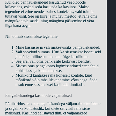
Kui oled pangaülekandeid kasutanud veebipoode
külastades, oskad seda kasutada ka kasiinos. Makse
tegemine ei erine nendes kahes kontekstis, vaid toimib
tuttaval viisil. See on kiire ja mugav meetod, et raha oma
mängukontole saada, ning mängima pääsemine ei võta
liiga kaua aega.
Nii toimub sissemakse tegemine:
Mine kassasse ja vali makseviisiks pangaülekanded.
Vali soovitud summa. Uuri ka sissemakse boonuseid
ja mõtle, milline summa on kõige kasulikum.
Seejärel vali oma pank esile kerkivast loendist.
Sisesta oma pangakonto logimisandmed ettenähtud
kohtadesse ja kinnita makse.
Mõnikord kantakse raha koheselt kontole, kuid
mõnikord võib raha ülekandmine võtta aega. Seda
tasub enne sissemakset kasiinolt kinnitada.
Pangaülekandega kasiinode väljamaksed
Põhiharidusena on pangaülekandega väljamaksmine lihtne
ja sageli ka kohustuslik, kui olete sel viisil raha sisse
maksnud. Kasiinod eelistavad tihti, et väljamaksed