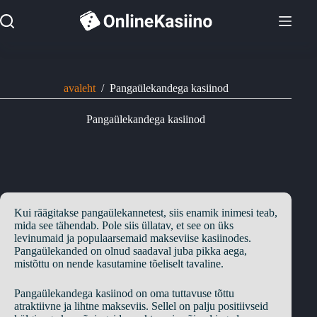
Skip
to
content
avaleht
/
Pangaülekandega kasiinod
Pangaülekandega kasiinod
Kui räägitakse pangaülekannetest, siis enamik inimesi teab,
mida see tähendab. Pole siis üllatav, et see on üks
levinumaid ja populaarsemaid makseviise kasiinodes.
Pangaülekanded on olnud saadaval juba pikka aega,
mistõttu on nende kasutamine tõeliselt tavaline.
Pangaülekandega kasiinod on oma tuttavuse tõttu
atraktiivne ja lihtne makseviis. Sellel on palju positiivseid