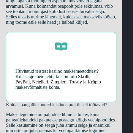
külgi, aga ka mõningaid aspekte, mis võivad jagada
arvamusi. Kuna kolmandat osapoolt pole sekkumas, võib
see tekitada mõningast kõhklust seoses turvalisusega.
Selles tekstis uurime lähemalt, kuidas see makseviis töötab,
ning toome esile selle head ja halbad küljed.
Huvitatud teistest kasiino maksemeetoditest?
Külastage meie lehti, kus on info
Skrilli
,
PayPali
,
Netelleri
,
Zimpleri
,
Trustly
ja
Krüpto
maksevõimaluste kohta.
Kuidas pangaülekanded kasiinos praktiliselt töötavad?
Makse tegemine on paljudele lihtne ja tuttav, kuna
pangaülekandeid pakutakse peaaegu kõigis veebipoodides.
Selle kasutamine on seega juba ammu selge ja enamikul
inimestel on juba olemas ka veebipankimise logimine.