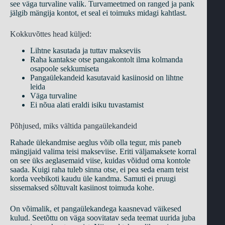
see väga turvaline valik. Turvameetmed on ranged ja pank
jälgib mängija kontot, et seal ei toimuks midagi kahtlast.
Kokkuvõttes head küljed:
Lihtne kasutada ja tuttav makseviis
Raha kantakse otse pangakontolt ilma kolmanda
osapoole sekkumiseta
Pangaülekandeid kasutavaid kasiinosid on lihtne
leida
Väga turvaline
Ei nõua alati eraldi isiku tuvastamist
Põhjused, miks vältida pangaülekandeid
Rahade ülekandmise aeglus võib olla tegur, mis paneb
mängijaid valima teisi makseviise. Eriti väljamaksete korral
on see üks aeglasemaid viise, kuidas võidud oma kontole
saada. Kuigi raha tuleb sinna otse, ei pea seda enam teist
korda veebikoti kaudu üle kandma. Samuti ei pruugi
sissemaksed sõltuvalt kasiinost toimuda kohe.
On võimalik, et pangaülekandega kaasnevad väikesed
kulud. Seetõttu on väga soovitatav seda teemat uurida juba