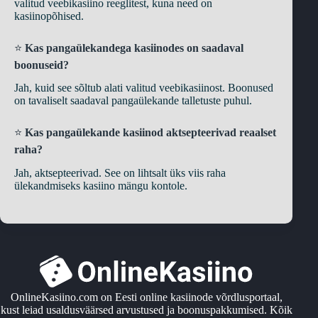
valitud veebikasiino reeglitest, kuna need on
kasiinopõhised.
⭐
Kas pangaülekandega kasiinodes on saadaval
boonuseid?
Jah, kuid see sõltub alati valitud veebikasiinost. Boonused
on tavaliselt saadaval pangaülekande talletuste puhul.
⭐
Kas pangaülekande kasiinod aktsepteerivad reaalset
raha?
Jah, aktsepteerivad. See on lihtsalt üks viis raha
ülekandmiseks kasiino mängu kontole.
OnlineKasiino.com on Eesti online kasiinode võrdlusportaal,
kust leiad usaldusväärsed arvustused ja boonuspakkumised. Kõik