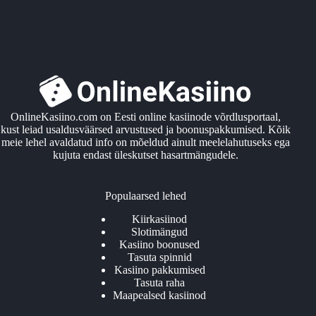
OnlineKasiino.com on Eesti online kasiinode võrdlusportaal,
kust leiad usaldusväärsed arvustused ja boonuspakkumised. Kõik
meie lehel avaldatud info on mõeldud ainult meelelahutuseks ega
kujuta endast üleskutset hasartmängudele.
Populaarsed lehed
Kiirkasiinod
Slotimängud
Kasiino boonused
Tasuta spinnid
Kasiino pakkumised
Tasuta raha
Maapealsed kasiinod