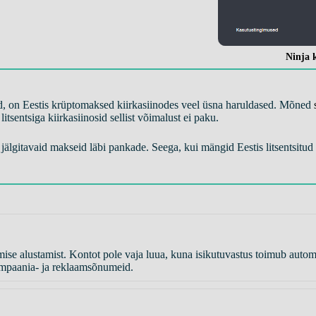
Ninja 
d, on Eestis krüptomaksed kiirkasiinodes veel üsna haruldased. Mõned
sentsiga kiirkasiinosid sellist võimalust ei paku.
a jälgitavaid makseid läbi pankade. Seega, kui mängid Eestis litsentsitu
e alustamist. Kontot pole vaja luua, kuna isikutuvastus toimub autom
kampaania- ja reklaamsõnumeid.