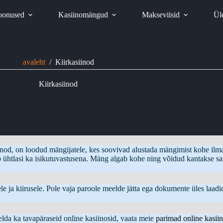
oonused
Kasiinomängud
Makseviisid
Ül
avaleht
/
Kiirkasiinod
Kiirkasiinod
inod, on loodud mängijatele, kes soovivad alustada mängimist kohe ilm
 ühtlasi ka isikutuvastusena. Mäng algab kohe ning võidud kantakse sam
le ja kiirusele. Pole vaja paroole meelde jätta ega dokumente üles laadi
elda ka tavapäraseid online kasiinosid, vaata meie
parimad online kasii