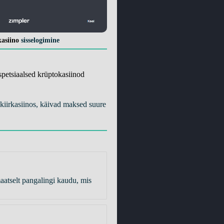
kasiino
sisselogimine
spetsiaalsed krüptokasiinod
d kiirkasiinos, käivad maksed suure
aatselt pangalingi kaudu, mis