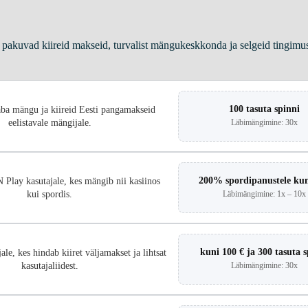
 pakuvad kiireid makseid, turvalist mängukeskkonda ja selgeid tingimusi
100 tasuta spinni
ba mängu ja kiireid Eesti pangamakseid
eelistavale mängijale.
Läbimängimine: 30x
200% spordipanustele kun
 Play kasutajale, kes mängib nii kasiinos
kui spordis.
Läbimängimine: 1x – 10x
kuni 100 € ja 300 tasuta s
ale, kes hindab kiiret väljamakset ja lihtsat
kasutajaliidest.
Läbimängimine: 30x