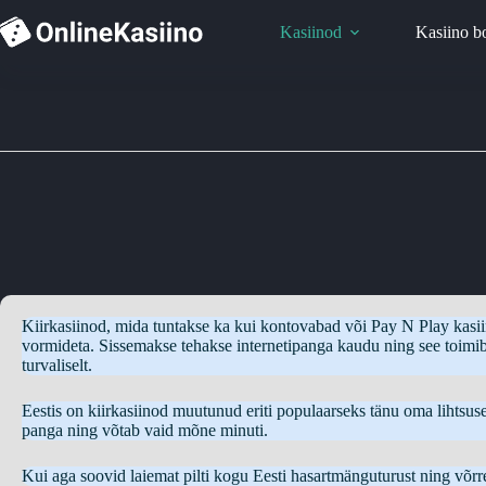
Skip
to
Kasiinod
Kasiino b
content
Kiirkasiinod, mida tuntakse ka kui kontovabad või Pay N Play kasi
vormideta. Sissemakse tehakse internetipanga kaudu ning see toimib
turvaliselt.
Eestis on kiirkasiinod muutunud eriti populaarseks tänu oma lihtsuse
panga ning võtab vaid mõne minuti.
Kui aga soovid laiemat pilti kogu Eesti hasartmänguturust ning võrr