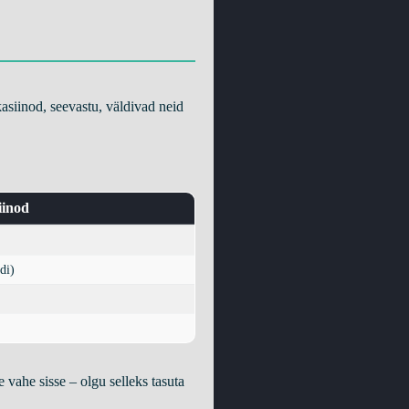
kasiinod, seevastu, väldivad neid
iinod
di)
 vahe sisse – olgu selleks tasuta