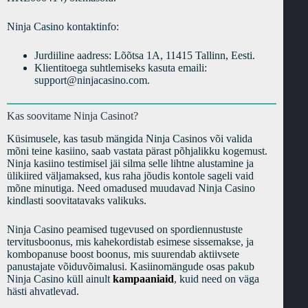
Ninja Casino kontaktinfo:
Jurdiiline aadress: Lõõtsa 1A, 11415 Tallinn, Eesti.
Klientitoega suhtlemiseks kasuta emaili:
support@ninjacasino.com.
Kas soovitame Ninja Casinot?
Küsimusele, kas tasub mängida Ninja Casinos või valida
mõni teine kasiino, saab vastata pärast põhjalikku kogemust.
Ninja kasiino testimisel jäi silma selle lihtne alustamine ja
ülikiired väljamaksed, kus raha jõudis kontole sageli vaid
mõne minutiga. Need omadused muudavad Ninja Casino
kindlasti soovitatavaks valikuks.
Ninja Casino peamised tugevused on spordiennustuste
tervitusboonus, mis kahekordistab esimese sissemakse, ja
kombopanuse boost boonus, mis suurendab aktiivsete
panustajate võiduvõimalusi. Kasiinomängude osas pakub
Ninja Casino küll ainult
kampaaniaid
, kuid need on väga
hästi ahvatlevad.