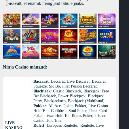
– piisavalt, et enamik mängijaid rahule jääks.
Ninja Casino mängud:
Baccarat
: Baccarat, Live Baccarat, Baccarat
Squeeze, Sic Bo, First Person Baccarat.
Blackjack
: Classic Blackjack, Blackjack, Free
Bet Blackjack, Power Blackjack, Blackjack
Party, Blackjackneo, Blackjack (Multihand).
Pokker
: All Aces Poker, Pokker, Live Casino
Hold’Em, Caribbean Stud Poker, Three Card
Poker, Texas Hold’Em Bonus Poker, 2 Hand
Casino Hold’Em.
LIVE
Rulett
: European Roulette, Roulette, Live
KASIINO