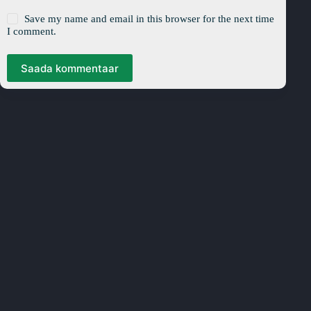
Save my name and email in this browser for the next time
I comment.
Saada kommentaar