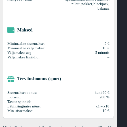
rulett, pokker, blackjack,
bakaraa
Maksed
Minimaalne sissemakse:
5 €
Minimaalne väljamakse:
10 €
Väljamakse aeg:
5 minutit
Väljamakse limiidid:
–
Tervitusboonus (sport)
Sissemakseboonus:
kuni 60 €
Protsent:
200 %
Tasuta spinnid:
–
Läbimängimise nõue:
x1 – x10
Min. sissemakse:
10 €