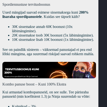
Spordiennustuse tervitusboonus
Uued mängijad saavad esimese sissemaksega kuni
200%
lisaraha spordipanustele
. Kuidas see täpselt käib?
30€ sissemakse annab 60€ boonust (10x
läbimängimine).
20€ sissemakse toob 30€ boonust (5x läbimängimine).
10€ sissemakse lisab 10€ boonust (1x läbimängimine).
See on paindlik süsteem – väiksemad panustajad ei pea end
lõhki mängima, aga suuremad riskijad saavad rohkem mahla.
Kombo panuse boost – Kuni 100% Ekstra
Kui armastad kombopanuseid, on see sulle. Tee pärisraha
panuseid (min koefitsient 1.3) ja Ninja suurendab su võite:
Kolmikud – 3%