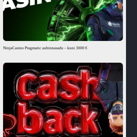
NinjaCasino Pragmatic auhinnasadu – kuni 3000 €