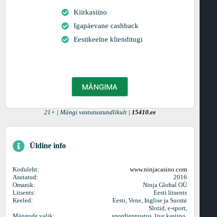
Kiirkasiino
Igapäevane cashback
Eestikeelne klienditugi
MÄNGIMA
21+ | Mängi vastutustundlikult |
15410.ee
Üldine info
Koduleht:
www.ninjacasino.com
Asutatud:
2016
Omanik:
Ninja Global OÜ
Litsents:
Eesti litsents
Keeled:
Eesti, Vene, Inglise ja Suomi
Slotid, e-sport,
Mängude valik:
spordiennustus, live kasiino,