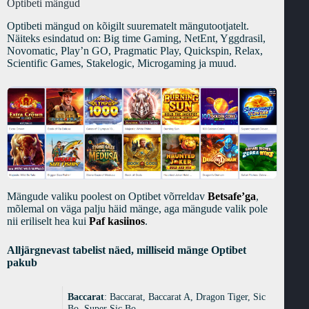
Optibeti mängud
Optibeti mängud on kõigilt suurematelt mängutootjatelt.
Näiteks esindatud on: Big time Gaming, NetEnt, Yggdrasil,
Novomatic, Play’n GO, Pragmatic Play, Quickspin, Relax,
Scientific Games, Stakelogic, Microgaming ja muud.
Mängude valiku poolest on Optibet võrreldav
Betsafe’ga
,
mõlemal on väga palju häid mänge, aga mängude valik pole
nii eriliselt hea kui
Paf kasiinos
.
Alljärgnevast tabelist näed, milliseid mänge Optibet
pakub
Baccarat
: Baccarat, Baccarat A, Dragon Tiger, Sic
Bo, Super Sic Bo.