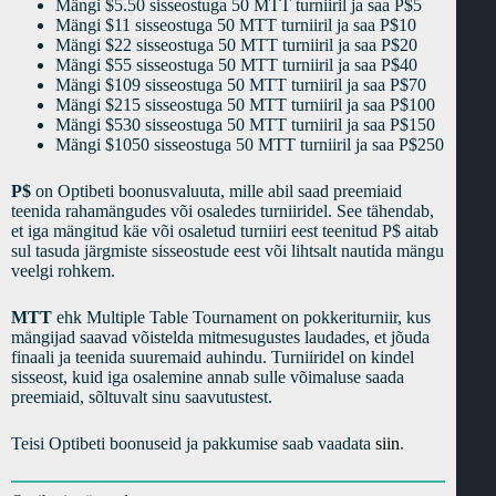
Mängi $5.50 sisseostuga 50 MTT turniiril ja saa P$5
Mängi $11 sisseostuga 50 MTT turniiril ja saa P$10
Mängi $22 sisseostuga 50 MTT turniiril ja saa P$20
Mängi $55 sisseostuga 50 MTT turniiril ja saa P$40
Mängi $109 sisseostuga 50 MTT turniiril ja saa P$70
Mängi $215 sisseostuga 50 MTT turniiril ja saa P$100
Mängi $530 sisseostuga 50 MTT turniiril ja saa P$150
Mängi $1050 sisseostuga 50 MTT turniiril ja saa P$250
P$
on Optibeti boonusvaluuta, mille abil saad preemiaid
teenida rahamängudes või osaledes turniiridel. See tähendab,
et iga mängitud käe või osaletud turniiri eest teenitud P$ aitab
sul tasuda järgmiste sisseostude eest või lihtsalt nautida mängu
veelgi rohkem.
MTT
ehk Multiple Table Tournament on pokkeriturniir, kus
mängijad saavad võistelda mitmesugustes laudades, et jõuda
finaali ja teenida suuremaid auhindu. Turniiridel on kindel
sisseost, kuid iga osalemine annab sulle võimaluse saada
preemiaid, sõltuvalt sinu saavutustest.
Teisi Optibeti boonuseid ja pakkumise saab vaadata
siin
.