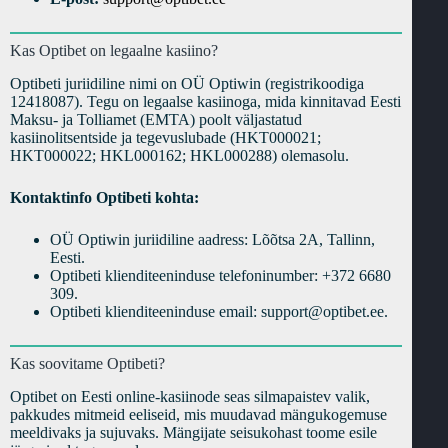
Kas Optibet on legaalne kasiino?
Optibeti juriidiline nimi on OÜ Optiwin (registrikoodiga
12418087). Tegu on legaalse kasiinoga, mida kinnitavad Eesti
Maksu- ja Tolliamet (EMTA) poolt väljastatud
kasiinolitsentside ja tegevuslubade (HKT000021;
HKT000022; HKL000162; HKL000288) olemasolu.
Kontaktinfo Optibeti kohta:
OÜ Optiwin juriidiline aadress: Lõõtsa 2A, Tallinn,
Eesti.
Optibeti klienditeeninduse telefoninumber: +372 6680
309.
Optibeti klienditeeninduse email: support@optibet.ee.
Kas soovitame Optibeti?
Optibet on Eesti online-kasiinode seas silmapaistev valik,
pakkudes mitmeid eeliseid, mis muudavad mängukogemuse
meeldivaks ja sujuvaks. Mängijate seisukohast toome esile