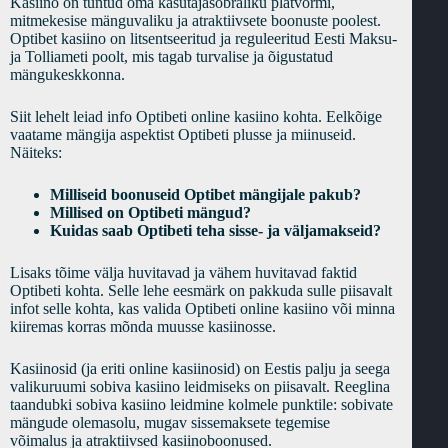
Kasiino on tuntud oma kasutajasõbraliku platvormi,
mitmekesise mänguvaliku ja atraktiivsete boonuste poolest.
Optibet kasiino on litsentseeritud ja reguleeritud Eesti Maksu-
ja Tolliameti poolt, mis tagab turvalise ja õigustatud
mängukeskkonna.
Siit lehelt leiad info Optibeti online kasiino kohta. Eelkõige
vaatame mängija aspektist Optibeti plusse ja miinuseid.
Näiteks:
Milliseid boonuseid Optibet mängijale pakub?
Millised on Optibeti mängud?
Kuidas saab Optibeti teha sisse- ja väljamakseid?
Lisaks tõime välja huvitavad ja vähem huvitavad faktid
Optibeti kohta. Selle lehe eesmärk on pakkuda sulle piisavalt
infot selle kohta, kas valida Optibeti online kasiino või minna
kiiremas korras mõnda muusse kasiinosse.
Kasiinosid (ja eriti online kasiinosid) on Eestis palju ja seega
valikuruumi sobiva kasiino leidmiseks on piisavalt. Reeglina
taandubki sobiva kasiino leidmine kolmele punktile: sobivate
mängude olemasolu, mugav sissemaksete tegemise
võimalus ja atraktiivsed kasiinoboonused.