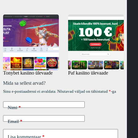
Tonybet kasiino ülevaade
Paf kasiino ülevaade
Mida sa sellest arvad?
Sinu e-postiaadressi ei avaldata.
Nõutavad väljad on tähistatud
*
-ga
Nimi
*
Email
*
Lisa kommentaar
*