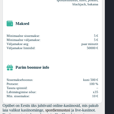
spordiennustus, rulett, pokker,
blackjack, bakaraa
Maksed
Minimaalne sissemakse:
5 €
Minimaalne väljamakse:
5 €
Väljamakse aeg:
paar minutit
Väljamakse limiidid:
50000 €
Parim boonuse info
Sissemakseboonus:
kuni 500 €
Protsent:
100 %
Tasuta spinnid:
–
Läbimängimise nõue:
x35
Min. sissemakse:
10 €
Optibet on Eestis üks juhtivaid online-kasiinosid, mis pakub
laia valikut kasiinomänge,
spordiennustusi
ja live-kasiinot.