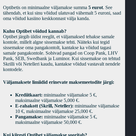
Optibetis on minimaalne väljamakse summa
5 eurot
. See
tähendab, et kui sinu võidud ulatuvad vähemalt 5 euroni, saad
oma võidud kasiino keskkonnast välja kanda.
Kuhu Optibet võidud kannab?
Optibet järgib üldist reeglit, et väljamaksed tehakse samale
kontole, millelt algne sissemakse tehti. Näiteks kui tegid
sissemakse oma pangakontolt, kantakse ka võidud tagasi
samale pangakontole. Sobivad pangad on Coop Pank, LHV
Pank, SEB, Swedbank ja Luminor. Kui sissemakse on tehtud
Skrilli või Netelleri kaudu, kantakse võidud vastavalt nendele
kontodele.
Väljamaksete limiidid erinevate maksemeetodite järgi:
Krediitkaart:
minimaalne väljamakse 5 €,
maksimaalne väljamakse 5,000 €.
E-rahakott (Skrill, Neteller):
minimaalne väljamakse
10 €, maksimaalne väljamakse 25,000 €.
Pangamakse:
minimaalne väljamakse 5 €,
maksimaalne väljamakse 50,000 €.
Kui kiiresti Optibet väljamakse sooritab?