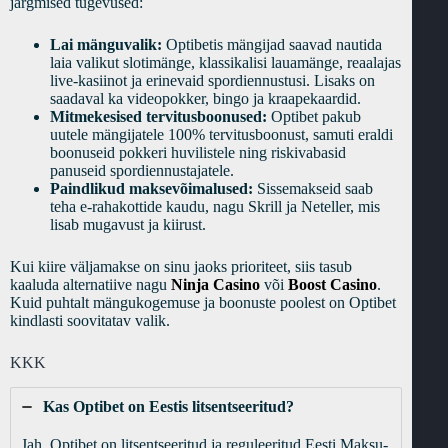
järgmised tugevused:
Lai mänguvalik:
Optibetis mängijad saavad nautida
laia valikut slotimänge, klassikalisi lauamänge, reaalajas
live-kasiinot ja erinevaid spordiennustusi. Lisaks on
saadaval ka videopokker, bingo ja kraapekaardid.
Mitmekesised tervitusboonused:
Optibet pakub
uutele mängijatele 100% tervitusboonust, samuti eraldi
boonuseid pokkeri huvilistele ning riskivabasid
panuseid spordiennustajatele.
Paindlikud maksevõimalused:
Sissemakseid saab
teha e-rahakottide kaudu, nagu Skrill ja Neteller, mis
lisab mugavust ja kiirust.
Kui kiire väljamakse on sinu jaoks prioriteet, siis tasub
kaaluda alternatiive nagu
Ninja Casino
või
Boost Casino
.
Kuid puhtalt mängukogemuse ja boonuste poolest on Optibet
kindlasti soovitatav valik.
KKK
Kas Optibet on Eestis litsentseeritud?
Jah, Optibet on litsentseeritud ja reguleeritud Eesti Maksu-