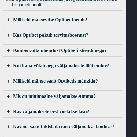
ja Tolliameti poolt.
Milliseid makseviise Optibet toetab?
Kas Optibet pakub tervitusboonust?
Kuidas võtta ühendust Optibeti klienditoega?
Kui kaua võtab aega väljamaksete töötlemine?
Milliseid mänge saab Optibetis mängida?
Mis on minimaalne väljamakse summa?
Kas väljamaksete eest võetakse tasu?
Kas ma saan tühistada oma väljamakse taotluse?