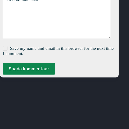
Save my name and email in this browser for the next time
I comment.
Saada kommentaar