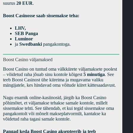
suurus
20 EUR
.
Boost Casinosse saab sissemakse teha:
LHV,
SEB Panga
Luminor
ja
Swedbanki
pangakontoga.
Boost Casino väljamaksed
Boost Casino on tuntud oma välkkiirete väljamaksete poolest
– võidetud raha jõuab sinu kontole kõigest
5 minutiga
. See
teeb Boost Casinost ühe kiireima ja mugavama valiku
mängijatele, kes hindavad oma võitude kiiret kättesaadavust.
Nagu enamik online-kasiinosid, järgib ka Boost Casino
põhimõtet, et väljamakse tehakse samale kontole, millelt
sissemakse tehti. See tähendab, et kui tegid sissemakse oma
pangakontolt või mõnelt makseplatvormilt, kantakse ka
võidetud raha tagasi samale kontole.
Pangad keda Boost Casino aksepteerib ja teeb