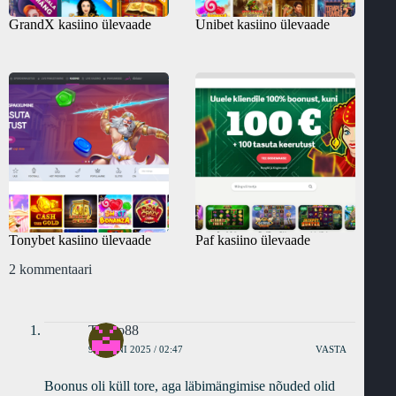
GrandX kasiino ülevaade
Unibet kasiino ülevaade
Tonybet kasiino ülevaade
Paf kasiino ülevaade
2 kommentaari
Tarmo88
9. JUUNI 2025 / 02:47
VASTA
Boonus oli küll tore, aga läbimängimise nõuded olid