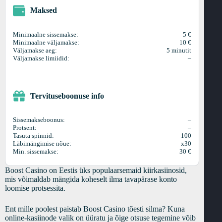
Maksed
Minimaalne sissemakse:
5 €
Minimaalne väljamakse:
10 €
Väljamakse aeg:
5 minutit
Väljamakse limiidid:
–
Tervituseboonuse info
Sissemakseboonus:
–
Protsent:
–
Tasuta spinnid:
100
Läbimängimise nõue:
x30
Min. sissemakse:
30 €
Boost Casino on Eestis üks populaarsemaid kiirkasiinosid,
mis võimaldab mängida koheselt ilma tavapärase konto
loomise protsessita.
Ent mille poolest paistab Boost Casino tõesti silma? Kuna
online-kasiinode valik on üüratu ja õige otsuse tegemine võib