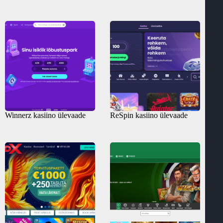
Winnerz kasiino ülevaade
ReSpin kasiino ülevaade