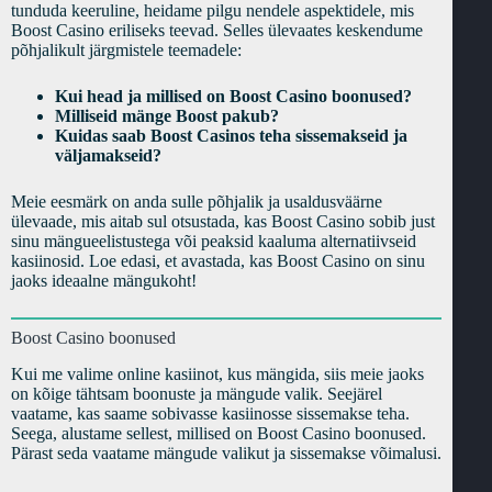
tunduda keeruline, heidame pilgu nendele aspektidele, mis
Boost Casino eriliseks teevad. Selles ülevaates keskendume
põhjalikult järgmistele teemadele:
Kui head ja millised on Boost Casino boonused?
Milliseid mänge Boost pakub?
Kuidas saab Boost Casinos teha sissemakseid ja
väljamakseid?
Meie eesmärk on anda sulle põhjalik ja usaldusväärne
ülevaade, mis aitab sul otsustada, kas Boost Casino sobib just
sinu mängueelistustega või peaksid kaaluma alternatiivseid
kasiinosid. Loe edasi, et avastada, kas Boost Casino on sinu
jaoks ideaalne mängukoht!
Boost Casino boonused
Kui me valime online kasiinot, kus mängida, siis meie jaoks
on kõige tähtsam boonuste ja mängude valik. Seejärel
vaatame, kas saame sobivasse kasiinosse sissemakse teha.
Seega, alustame sellest, millised on Boost Casino boonused.
Pärast seda vaatame mängude valikut ja sissemakse võimalusi.