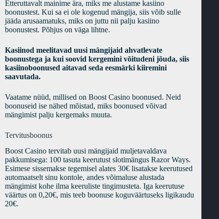
Etteruttavalt mainime ära, miks me alustame kasiino
boonustest. Kui sa ei ole kogenud mängija, siis võib sulle
jääda arusaamatuks, miks on juttu nii palju kasiino
boonustest. Põhjus on väga lihtne.
Kasiinod meelitavad uusi mängijaid ahvatlevate
boonustega ja kui soovid kergemini võitudeni jõuda, siis
kasiinoboonused aitavad seda eesmärki kiiremini
saavutada.
Vaatame nüüd, millised on Boost Casino boonused. Neid
boonuseid ise nähed mõistad, miks boonused võivad
mängimist palju kergemaks muuta.
Tervitusboonus
Boost Casino tervitab uusi mängijaid muljetavaldava
pakkumisega: 100 tasuta keerutust slotimängus Razor Ways.
Esimese sissemakse tegemisel alates 30€ lisatakse keerutused
automaatselt sinu kontole, andes võimaluse alustada
mängimist kohe ilma keeruliste tingimusteta. Iga keerutuse
väärtus on 0,20€, mis teeb boonuse koguväärtuseks ligikaudu
20€.