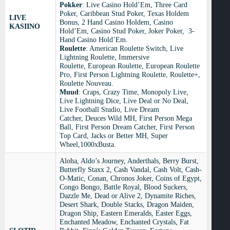
Pokker
: Live Casino Hold’Em, Three Card
Poker, Caribbean Stud Poker, Texas Holdem
LIVE
Bonus, 2 Hand Casino Holdem, Casino
KASIINO
Hold’Em, Casino Stud Poker, Joker Poker, 3-
Hand Casino Hold’Em.
Roulette
: American Roulette Switch, Live
Lightning Roulette, Immersive
Roulette, European Roulette, European Roulette
Pro, First Person Lightning Roulette, Roulette+,
Roulette Nouveau.
Muud
: Craps, Crazy Time, Monopoly Live,
Live Lightning Dice, Live Deal or No Deal,
Live Football Studio, Live Dream
Catcher, Deuces Wild MH, First Person Mega
Ball, First Person Dream Catcher, First Person
Top Card, Jacks or Better MH, Super
Wheel,1000xBusta.
Aloha, Aldo’s Journey, Anderthals, Berry Burst,
Butterfly Staxx 2, Cash Vandal, Cash Volt, Cash-
O-Matic, Conan, Chronos Joker, Coins of Egypt,
Congo Bongo, Battle Royal, Blood Suckers,
Dazzle Me, Dead or Alive 2, Dynamite Riches,
Desert Shark, Double Stacks, Dragon Maiden,
Dragon Ship, Eastern Emeralds, Easter Eggs,
Enchanted Meadow, Enchanted Crystals, Fat