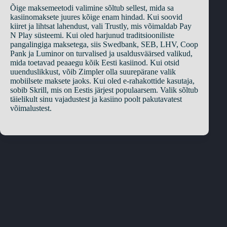
Õige maksemeetodi valimine sõltub sellest, mida sa
kasiinomaksete juures kõige enam hindad. Kui soovid
kiiret ja lihtsat lahendust, vali Trustly, mis võimaldab Pay
N Play süsteemi. Kui oled harjunud traditsiooniliste
pangalingiga maksetega, siis Swedbank, SEB, LHV, Coop
Pank ja Luminor on turvalised ja usaldusväärsed valikud,
mida toetavad peaaegu kõik Eesti kasiinod. Kui otsid
uuenduslikkust, võib Zimpler olla suurepärane valik
mobiilsete maksete jaoks. Kui oled e-rahakottide kasutaja,
sobib Skrill, mis on Eestis järjest populaarsem. Valik sõltub
täielikult sinu vajadustest ja kasiino poolt pakutavatest
võimalustest.