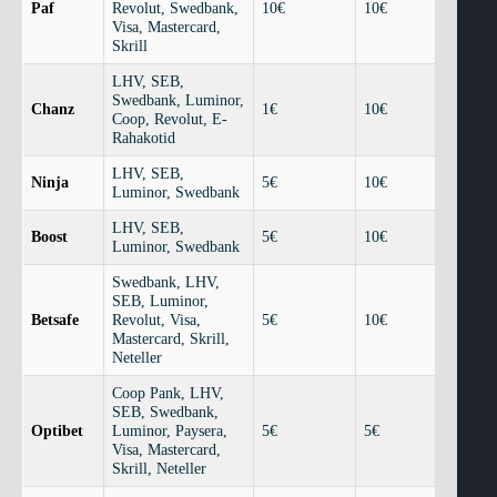
Paf
Revolut, Swedbank,
10€
10€
Min
Visa, Mastercard,
Skrill
LHV, SEB,
Swedbank, Luminor,
7
Chanz
1€
10€
Coop, Revolut, E-
Sek
Rahakotid
LHV, SEB,
5
Ninja
5€
10€
Luminor, Swedbank
Min
LHV, SEB,
5
Boost
5€
10€
Luminor, Swedbank
Min
Swedbank, LHV,
SEB, Luminor,
1-5
Betsafe
Revolut, Visa,
5€
10€
Päe
Mastercard, Skrill,
Neteller
Coop Pank, LHV,
SEB, Swedbank,
Paa
Optibet
Luminor, Paysera,
5€
5€
Min
Visa, Mastercard,
Skrill, Neteller