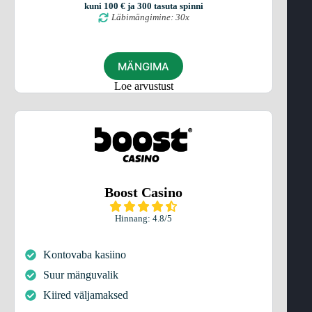
kuni 100 € ja 300 tasuta spinni
Läbimängimine: 30x
MÄNGIMA
Loe arvustust
Boost Casino
Hinnang: 4.8/5
Kontovaba kasiino
Suur mänguvalik
Kiired väljamaksed