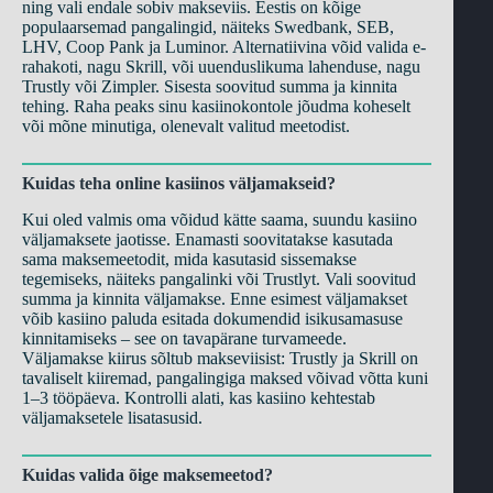
ning vali endale sobiv makseviis. Eestis on kõige
populaarsemad pangalingid, näiteks Swedbank, SEB,
LHV, Coop Pank ja Luminor. Alternatiivina võid valida e-
rahakoti, nagu Skrill, või uuenduslikuma lahenduse, nagu
Trustly või Zimpler. Sisesta soovitud summa ja kinnita
tehing. Raha peaks sinu kasiinokontole jõudma koheselt
või mõne minutiga, olenevalt valitud meetodist.
Kuidas teha online kasiinos väljamakseid?
Kui oled valmis oma võidud kätte saama, suundu kasiino
väljamaksete jaotisse. Enamasti soovitatakse kasutada
sama maksemeetodit, mida kasutasid sissemakse
tegemiseks, näiteks pangalinki või Trustlyt. Vali soovitud
summa ja kinnita väljamakse. Enne esimest väljamakset
võib kasiino paluda esitada dokumendid isikusamasuse
kinnitamiseks – see on tavapärane turvameede.
Väljamakse kiirus sõltub makseviisist: Trustly ja Skrill on
tavaliselt kiiremad, pangalingiga maksed võivad võtta kuni
1–3 tööpäeva. Kontrolli alati, kas kasiino kehtestab
väljamaksetele lisatasusid.
Kuidas valida õige maksemeetod?