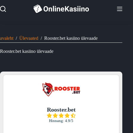
Skip
to
content
avaleht
/
Ülevaated
/
Rooster.bet kasiino ülevaade
Rooster.bet kasiino ülevaade
Rooster.bet
Hinnang: 4.9/5