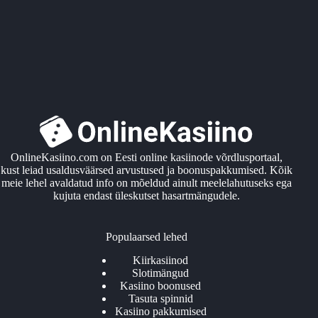
OnlineKasiino.com on Eesti online kasiinode võrdlusportaal,
kust leiad usaldusväärsed arvustused ja boonuspakkumised. Kõik
meie lehel avaldatud info on mõeldud ainult meelelahutuseks ega
kujuta endast üleskutset hasartmängudele.
Populaarsed lehed
Kiirkasiinod
Slotimängud
Kasiino boonused
Tasuta spinnid
Kasiino pakkumised