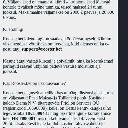
€
. Väljamaksed on enamasti kiired – krüptomaksed jõuavad
kontole tavaliselt mõne tunniga, teised maksed 24 tunni
jooksul. Maksimaalne väljamakse on 2000 € päevas ja 20 000
€ kuus.
Klienditugi
Rooster.bet klienditugi on saadaval ööpäevaringselt. Kiireim
viis ühenduse võtmiseks on live-chat, kuid olemas on ka e-
posti tugi:
support@rooster.bet
Kasutajatugi vastab kiiresti ja abivalmilt, ning ka keerukamad
päringud saavad üldjuhul pädeva vastuse mõistliku aja
jooksul.
Kas Rooster.bet on usaldusväärne?
Rooster.bet tegutseb ametliku hasartmängulitsentsi alusel, mis
on väljastatud Eesti Maksu- ja Tolliameti poolt. Kasiinot
haldab Dama N.V. tütarettevõte Friolion Services OÜ
(registrikood 16590089), kellel on Eestis kehtiv kaugkasiino
tegevusluba
HKL000431
ning hasartmängude korraldamise
luba
HKT000081
, mis on kehtivad alates 14. veebruarist
2024. Lisaks Eesti loale kuulub kasiino rahvusvaheliselt