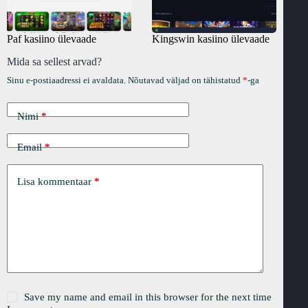
Paf kasiino ülevaade
Kingswin kasiino ülevaade
Mida sa sellest arvad?
Sinu e-postiaadressi ei avaldata.
Nõutavad väljad on tähistatud
*
-ga
Nimi
*
Email
*
Lisa kommentaar
*
Save my name and email in this browser for the next time