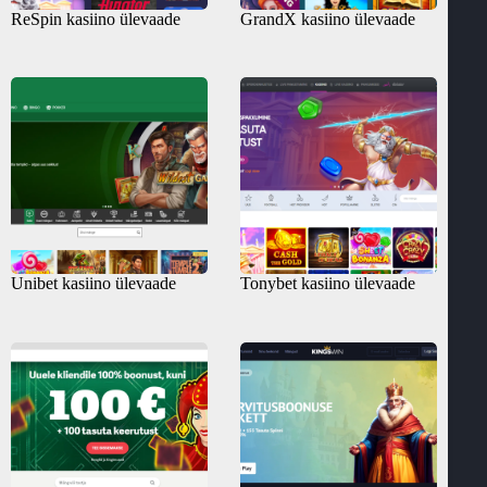
ReSpin kasiino ülevaade
GrandX kasiino ülevaade
Unibet kasiino ülevaade
Tonybet kasiino ülevaade