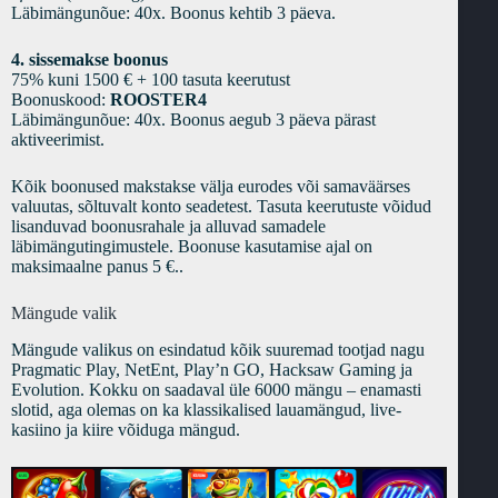
Läbimängunõue: 40x. Boonus kehtib 3 päeva.
4. sissemakse boonus
75% kuni 1500 € + 100 tasuta keerutust
Boonuskood:
ROOSTER4
Läbimängunõue: 40x. Boonus aegub 3 päeva pärast
aktiveerimist.
Kõik boonused makstakse välja eurodes või samaväärses
valuutas, sõltuvalt konto seadetest. Tasuta keerutuste võidud
lisanduvad boonusrahale ja alluvad samadele
läbimängutingimustele. Boonuse kasutamise ajal on
maksimaalne panus 5 €..
Mängude valik
Mängude valikus on esindatud kõik suuremad tootjad nagu
Pragmatic Play, NetEnt, Play’n GO, Hacksaw Gaming ja
Evolution. Kokku on saadaval üle 6000 mängu – enamasti
slotid, aga olemas on ka klassikalised lauamängud, live-
kasiino ja kiire võiduga mängud.