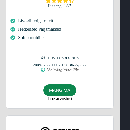
Hinnang: 4.8/5
Live-diileriga rulett
Hetkelised väljamaksed
Sobib mobiilis
🎁 TERVITUSBOONUS
200% kuni 100 € + 50 WinSpinni
Läbimängimine: 25x
MÄNGIMA
Loe arvustust