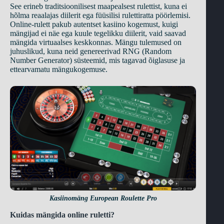
See erineb traditsioonilisest maapealsest rulettist, kuna ei
hõlma reaalajas diilerit ega füüsilisi rulettiratta pöörlemisi.
Online-rulett pakub autentset kasiino kogemust, kuigi
mängijad ei näe ega kuule tegelikku diilerit, vaid saavad
mängida virtuaalses keskkonnas. Mängu tulemused on
juhuslikud, kuna neid genereerivad RNG (Random
Number Generator) süsteemid, mis tagavad õiglasuse ja
ettearvamatu mängukogemuse.
Kasiinomäng European Roulette Pro
Kuidas mängida online ruletti?