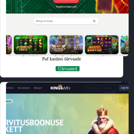
Paf kasiino ülevaade
Ülevaated