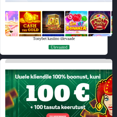
Tonybet kasiino ülevaade
Ülevaated