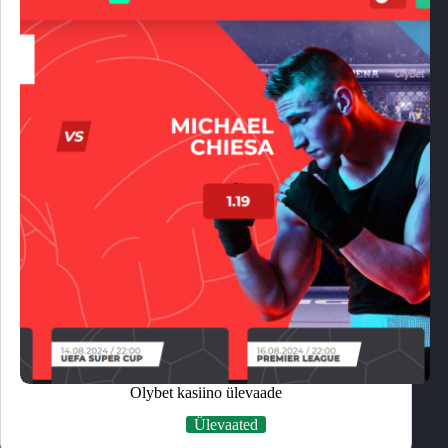
Olybet kasiino ülevaade
Ülevaated