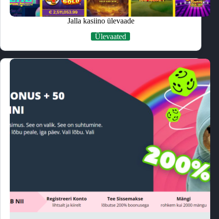
Jalla kasiino ülevaade
Ülevaated