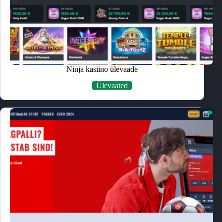
Ninja kasiino ülevaade
Ülevaated