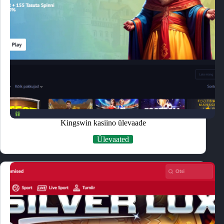
Kingswin kasiino ülevaade
Ülevaated