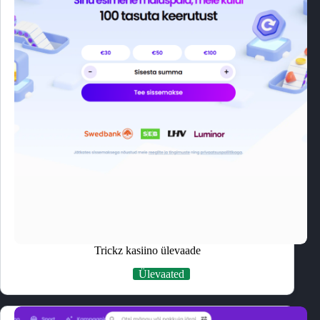
Trickz kasiino ülevaade
Ülevaated