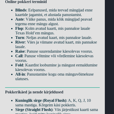
Online pokkeri terminid
Blinds
: Eelpanused, mida teevad mängijad enne
kaartide jagamist, et alustada panustamist.
Ante
: Väike panus, mida kõik mängijad peavad
tegema enne mängu algust.
Flop
: Kolm avatud kaarti, mis pannakse lauale
Texas Hold’em mängus.
Turn
: Neljas avatud kaart, mis pannakse lauale.
River
: Viies ja viimane avatud kaart, mis pannakse
lauale.
Raise
: Panuse suurendamine käesolevas voorus.
Call
: Panuse võtmine või võrdlemine käesolevas
voorus.
Fold
: Kaardist loobumine ja mängust eemaldumine
käesolevas voorus.
All-in
: Panustamine kogu oma mänguvõimekuse
ulatuses.
Pokkerikäed ja nende kirjeldused
Kuninglik sirge (Royal Flush)
: A, K, Q, J, 10
sama mastiga. Kõrgeim käsi pokkeris.
Sirge (Straight Flush)
: Viis järjestikust kaarti sama