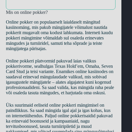
Mis on online pokker?
Online pokker on populaarselt laialdaselt mängitud
kasiinomäng, mis pakub mängijatele võimalust nautida
pokkerit mugavalt oma kodust lahkumata. Interneti kaudu
pokkeri mängimine võimaldab sul osaleda erinevates
mängudes ja turniiridel, samuti teha sõprade ja teiste
mängijatega pärisajas.
Online pokkeri platvormid pakuvad laias valikus
pokkerivorme, sealhulgas Texas Hold’em, Omaha, Seven
Card Stud ja teisi variante. Enamikes online kasiinodes on
saadaval erinevad mängulaudade valikud, mis sobivad
igasugustele mängijatele – alates algajatest kuni kogenud
professionaalideni. Sa saad valida, kas mängida raha peale
või osaleda tasuta mängudes, et harjutada oma oskusi.
Üks suurimaid eeliseid online pokkeri mängimisel on
paindlikkus. Sa saad mängida igal ajal ja igas kohas, kus
on internetiühendus. Paljud online pokkerisaidid pakuvad
ka erinevaid boonuseid ja kampaaniaid, nagu
tervitusboonused, tasuta turniiripiletid ja muud
pakkumised, mis võivad suurendada sinu mänguvõimalusi.