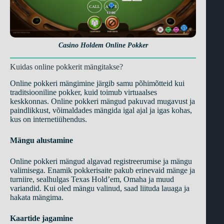
Casino Holdem Online Pokker
Kuidas online pokkerit mängitakse?
Online pokkeri mängimine järgib samu põhimõtteid kui
traditsiooniline pokker, kuid toimub virtuaalses
keskkonnas. Online pokkeri mängud pakuvad mugavust ja
paindlikkust, võimaldades mängida igal ajal ja igas kohas,
kus on internetiühendus.
Mängu alustamine
Online pokkeri mängud algavad registreerumise ja mängu
valimisega. Enamik pokkerisaite pakub erinevaid mänge ja
turniire, sealhulgas Texas Hold’em, Omaha ja muud
variandid. Kui oled mängu valinud, saad liituda lauaga ja
hakata mängima.
Kaartide jagamine