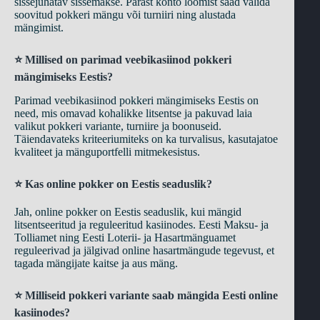
sissejuhatav sissemakse. Pärast konto loomist saad valida
soovitud pokkeri mängu või turniiri ning alustada
mängimist.
⭐ Millised on parimad veebikasiinod pokkeri
mängimiseks Eestis?
Parimad veebikasiinod pokkeri mängimiseks Eestis on
need, mis omavad kohalikke litsentse ja pakuvad laia
valikut pokkeri variante, turniire ja boonuseid.
Täiendavateks kriteeriumiteks on ka turvalisus, kasutajatoe
kvaliteet ja mänguportfelli mitmekesistus.
⭐ Kas online pokker on Eestis seaduslik?
Jah, online pokker on Eestis seaduslik, kui mängid
litsentseeritud ja reguleeritud kasiinodes. Eesti Maksu- ja
Tolliamet ning Eesti Loterii- ja Hasartmänguamet
reguleerivad ja jälgivad online hasartmängude tegevust, et
tagada mängijate kaitse ja aus mäng.
⭐ Milliseid pokkeri variante saab mängida Eesti online
kasiinodes?