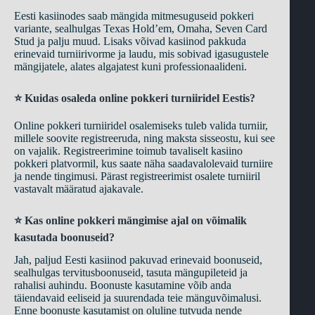
Eesti kasiinodes saab mängida mitmesuguseid pokkeri
variante, sealhulgas Texas Hold’em, Omaha, Seven Card
Stud ja palju muud. Lisaks võivad kasiinod pakkuda
erinevaid turniirivorme ja laudu, mis sobivad igasugustele
mängijatele, alates algajatest kuni professionaalideni.
⭐ Kuidas osaleda online pokkeri turniiridel Eestis?
Online pokkeri turniiridel osalemiseks tuleb valida turniir,
millele soovite registreeruda, ning maksta sisseostu, kui see
on vajalik. Registreerimine toimub tavaliselt kasiino
pokkeri platvormil, kus saate näha saadavalolevaid turniire
ja nende tingimusi. Pärast registreerimist osalete turniiril
vastavalt määratud ajakavale.
⭐ Kas online pokkeri mängimise ajal on võimalik
kasutada boonuseid?
Jah, paljud Eesti kasiinod pakuvad erinevaid boonuseid,
sealhulgas tervitusboonuseid, tasuta mängupileteid ja
rahalisi auhindu. Boonuste kasutamine võib anda
täiendavaid eeliseid ja suurendada teie mänguvõimalusi.
Enne boonuste kasutamist on oluline tutvuda nende