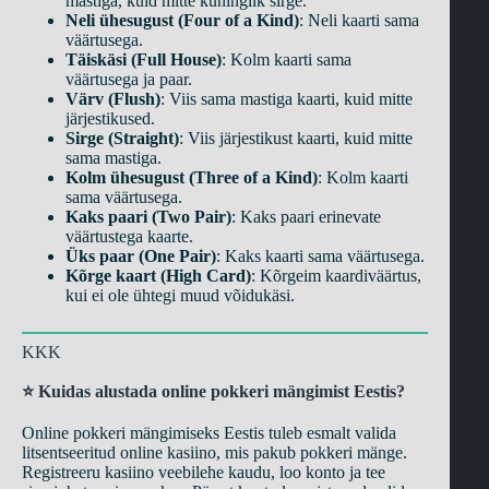
mastiga, kuid mitte kuninglik sirge.
Neli ühesugust (Four of a Kind)
: Neli kaarti sama
väärtusega.
Täiskäsi (Full House)
: Kolm kaarti sama
väärtusega ja paar.
Värv (Flush)
: Viis sama mastiga kaarti, kuid mitte
järjestikused.
Sirge (Straight)
: Viis järjestikust kaarti, kuid mitte
sama mastiga.
Kolm ühesugust (Three of a Kind)
: Kolm kaarti
sama väärtusega.
Kaks paari (Two Pair)
: Kaks paari erinevate
väärtustega kaarte.
Üks paar (One Pair)
: Kaks kaarti sama väärtusega.
Kõrge kaart (High Card)
: Kõrgeim kaardiväärtus,
kui ei ole ühtegi muud võidukäsi.
KKK
⭐ Kuidas alustada online pokkeri mängimist Eestis?
Online pokkeri mängimiseks Eestis tuleb esmalt valida
litsentseeritud online kasiino, mis pakub pokkeri mänge.
Registreeru kasiino veebilehe kaudu, loo konto ja tee