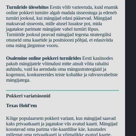
Turniiride ülesehitus
Eestis võib varieeruda, kuid enamik
online pokkeri turniire algab madala sisseostuga ja edeneb
turniiri jooksul, kui mängijad edasi pääsevad. Mängijad
maksavad sisseostu, mille alusel luuakse pot, mida
jagatakse parimate mängijate vahel turniiri lõpus.
Turniiride jooksul peavad mängijad tegema strateegilisi
otsuseid oma kaartide ja positsiooni põhjal, et edasiviida
oma mäng järgmisse vooru.
Osalemine online pokkeri turniirides
Eesti kasiinodes
pakub mängijatele võimalust mitte ainult võita rahalisi
auhindu, vaid ka arendada oma mängustrateegiaid ja
kogemusi, konkureerides teiste kohalike ja rahvusvaheliste
mängijatega.
Pokkeri variatsioonid
Texas Hold’em
Kõige populaarsem pokkeri variant, kus mängijad saavad
kaks privaatkaarti ja jagatakse viis avatud kaarti. Mängijad
koostavad oma parima viie-kaardilise käe, kasutades
mõlemat oma privaatkaarti ja võimalikke avatud kaarte.