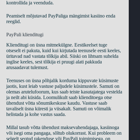
kontrollida ja veenduda.
Peamiselt mõjutavad PayPaliga mängimist kasiino enda
reeglid.
PayPali klienditugi
Klienditugi on üsna mitmekülgne. Eestikeelset tuge
otseselt ei pakuta, kuid kui kirjutada teenusele eesti keeles,
üritavad nad vastata tõlkija abil. Siiski on lihtsam suhelda
inglise keeles, sest tõlkija ei pruugi alati pakkuda
arusaadavat tulemust.
Teenuses on üsna põhjalik korduma kippuvate küsimuste
jaotis, kust leiab vastuse paljudele küsimustele. Samuti on
olemas arutelufoorum, kus saab teiste kasutajatega vestelda
ja neilt abi küsida. Loomulikult saab klienditoega otse
ühendust võtta sõnumikeskuse kaudu. Vastuse saab
tavaliselt üsna kiiresti ja viisakalt. Samuti on võimalik
helistada ja kohe vastus saada.
Millal tasub võtta ühendust maksevahendajaga, kasiinoga
või isegi oma pangaga, sõltub olukorrast. Kui probleem on
selgelt seotud rakenduse või PayPali toimimisega, on