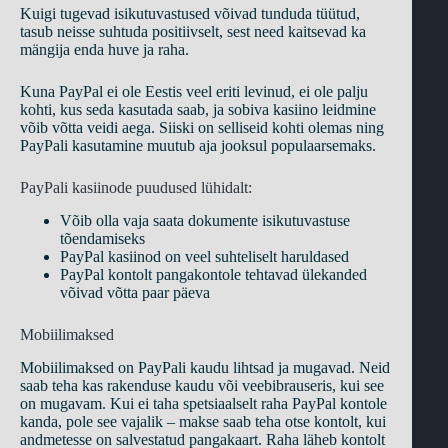
Kuigi tugevad isikutuvastused võivad tunduda tüütud,
tasub neisse suhtuda positiivselt, sest need kaitsevad ka
mängija enda huve ja raha.
Kuna PayPal ei ole Eestis veel eriti levinud, ei ole palju
kohti, kus seda kasutada saab, ja sobiva kasiino leidmine
võib võtta veidi aega. Siiski on selliseid kohti olemas ning
PayPali kasutamine muutub aja jooksul populaarsemaks.
PayPali kasiinode puudused lühidalt:
Võib olla vaja saata dokumente isikutuvastuse
tõendamiseks
PayPal kasiinod on veel suhteliselt haruldased
PayPal kontolt pangakontole tehtavad ülekanded
võivad võtta paar päeva
Mobiilimaksed
Mobiilimaksed on PayPali kaudu lihtsad ja mugavad. Neid
saab teha kas rakenduse kaudu või veebibrauseris, kui see
on mugavam. Kui ei taha spetsiaalselt raha PayPal kontole
kanda, pole see vajalik – makse saab teha otse kontolt, kui
andmetesse on salvestatud pangakaart. Raha läheb kontolt