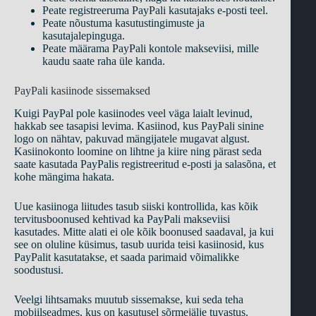
Peate registreeruma PayPali kasutajaks e-posti teel.
Peate nõustuma kasutustingimuste ja
kasutajalepinguga.
Peate määrama PayPali kontole makseviisi, mille
kaudu saate raha üle kanda.
PayPali kasiinode sissemaksed
Kuigi PayPal pole kasiinodes veel väga laialt levinud,
hakkab see tasapisi levima. Kasiinod, kus PayPali sinine
logo on nähtav, pakuvad mängijatele mugavat algust.
Kasiinokonto loomine on lihtne ja kiire ning pärast seda
saate kasutada PayPalis registreeritud e-posti ja salasõna, et
kohe mängima hakata.
Uue kasiinoga liitudes tasub siiski kontrollida, kas kõik
tervitusboonused kehtivad ka PayPali makseviisi
kasutades. Mitte alati ei ole kõik boonused saadaval, ja kui
see on oluline küsimus, tasub uurida teisi kasiinosid, kus
PayPalit kasutatakse, et saada parimaid võimalikke
soodustusi.
Veelgi lihtsamaks muutub sissemakse, kui seda teha
mobiilseadmes, kus on kasutusel sõrmejälje tuvastus.