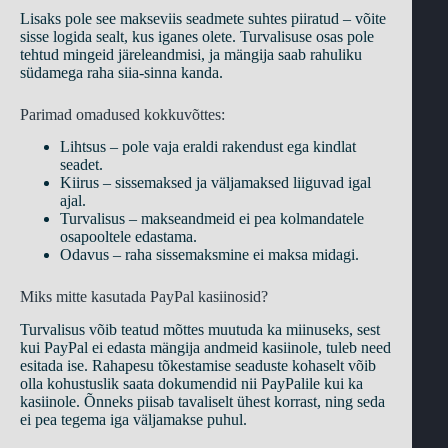
Lisaks pole see makseviis seadmete suhtes piiratud – võite
sisse logida sealt, kus iganes olete. Turvalisuse osas pole
tehtud mingeid järeleandmisi, ja mängija saab rahuliku
südamega raha siia-sinna kanda.
Parimad omadused kokkuvõttes:
Lihtsus – pole vaja eraldi rakendust ega kindlat
seadet.
Kiirus – sissemaksed ja väljamaksed liiguvad igal
ajal.
Turvalisus – makseandmeid ei pea kolmandatele
osapooltele edastama.
Odavus – raha sissemaksmine ei maksa midagi.
Miks mitte kasutada PayPal kasiinosid?
Turvalisus võib teatud mõttes muutuda ka miinuseks, sest
kui PayPal ei edasta mängija andmeid kasiinole, tuleb need
esitada ise. Rahapesu tõkestamise seaduste kohaselt võib
olla kohustuslik saata dokumendid nii PayPalile kui ka
kasiinole. Õnneks piisab tavaliselt ühest korrast, ning seda
ei pea tegema iga väljamakse puhul.