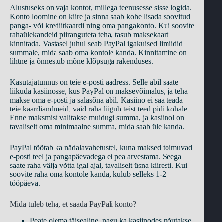
Alustuseks on vaja kontot, millega teenusesse sisse logida.
Konto loomine on kiire ja sinna saab kohe lisada soovitud
panga- või krediitkaardi ning oma pangakonto. Kui soovite
rahaülekandeid piiranguteta teha, tasub maksekaart
kinnitada. Vastasel juhul seab PayPal igakuised limiidid
summale, mida saab oma kontole kanda. Kinnitamine on
lihtne ja õnnestub mõne klõpsuga rakenduses.
Kasutajatunnus on teie e-posti aadress. Selle abil saate
liikuda kasiinosse, kus PayPal on maksevõimalus, ja teha
makse oma e-posti ja salasõna abil. Kasiino ei saa teada
teie kaardiandmeid, vaid raha liigub teist teed pidi kohale.
Enne maksmist valitakse muidugi summa, ja kasiinol on
tavaliselt oma minimaalne summa, mida saab üle kanda.
PayPal töötab ka nädalavahetustel, kuna maksed toimuvad
e-posti teel ja pangapäevadega ei pea arvestama. Seega
saate raha välja võtta igal ajal, tavaliselt üsna kiiresti. Kui
soovite raha oma kontole kanda, kulub selleks 1-2
tööpäeva.
Mida tuleb teha, et saada PayPali konto?
Peate olema täisealine, nagu ka kasiinodes nõutakse.