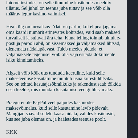
internetiostudes, on selle ilmumine kasiinodes meeldiv
üllatus. Sel juhul on teenus juba tuttav ja see võib olla
määrav tegur kasiino valimisel.
Hea külg on turvalisus. Alati on parim, kui ei pea jagama
oma kaardi numbrit erinevates kohtades, vaid saab maksed
turvaliselt ja sujuvalt ära teha. Kuna tehing toimub ainult e-
posti ja parooli abil, on sissemaksed ja väljamaksed lihtsad,
olenemata nädalapäevast. Tuleb meeles pidada, et
väljamaksete tegemisel võib olla vaja esitada dokumente
isiku kinnitamiseks.
Algselt võib kõik uus tunduda keeruline, kuid selle
makseteenuse kasutamine muutub üsna kiiresti lihtsaks.
See on tehtud kasutajasõbralikuks ja rakendust saab tõlkida
eesti keelde, mis muudab kasutamise veelgi lihtsamaks.
Praegu ei ole PayPal veel paljudes kasiinodes
maksevõimalus, kuid selle kasutamine levib pidevalt.
Mängijad saavad sellele kaasa aidata, valides kasiinosid,
kus see juba olemas on, ja hääletades teenuse poolt.
KKK