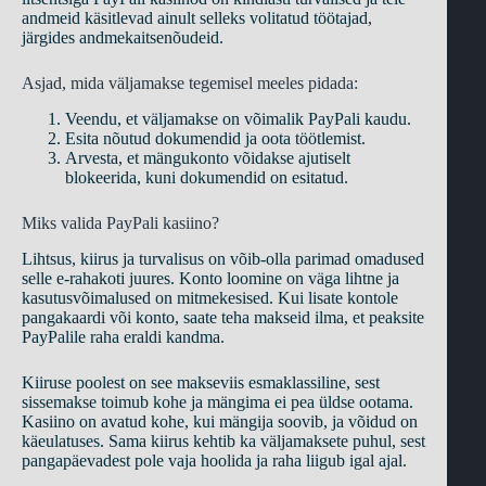
andmeid käsitlevad ainult selleks volitatud töötajad,
järgides andmekaitsenõudeid.
Asjad, mida väljamakse tegemisel meeles pidada:
Veendu, et väljamakse on võimalik PayPali kaudu.
Esita nõutud dokumendid ja oota töötlemist.
Arvesta, et mängukonto võidakse ajutiselt
blokeerida, kuni dokumendid on esitatud.
Miks valida PayPali kasiino?
Lihtsus, kiirus ja turvalisus on võib-olla parimad omadused
selle e-rahakoti juures. Konto loomine on väga lihtne ja
kasutusvõimalused on mitmekesised. Kui lisate kontole
pangakaardi või konto, saate teha makseid ilma, et peaksite
PayPalile raha eraldi kandma.
Kiiruse poolest on see makseviis esmaklassiline, sest
sissemakse toimub kohe ja mängima ei pea üldse ootama.
Kasiino on avatud kohe, kui mängija soovib, ja võidud on
käeulatuses. Sama kiirus kehtib ka väljamaksete puhul, sest
pangapäevadest pole vaja hoolida ja raha liigub igal ajal.