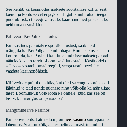
See kehtib ka kasiinodes maksete sooritamise kohta, sest
kaardi ja kontoteavet ei jagata – liigub ainult raha. Seega
puudub risk, et keegi varastaks kaardiandmed ja kasutaks
neid oma eesmärkidel.
Kihlveod PayPali kasiinodes
Kui kasiinos pakutakse spordiennustusi, saab neid
mängida ka PayPaliga laetud rahaga. Boonuste osas tasub
kontrollida, kas PayPali kaudu tehtud sissemaksetega saab
näiteks kasiino tervitusboonuseid lunastada. Kasiinodel on
selles osas sageli omad reeglid, seega tasub need üle
vaadata kasiinopõhiselt.
Kihlvedude puhul on abiks, kui oled varemgi spordialasid
jälginud ja tead nende nüansse ning võib-olla ka mängijate
taset. Loomulikult võib loota ka õnnele, kuid kas see on
tasuv, kui mängus on pärisraha?
Mängimine live-kasiinos
Kui soovid ehtsat atmosfääri, on
live-kasiino
suurepärane
lahendus. Seal on kõik, alates helimaailmast, tehtud nii