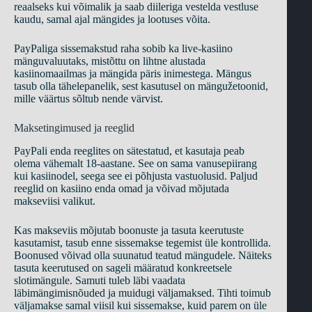
reaalseks kui võimalik ja saab diileriga vestelda vestluse
kaudu, samal ajal mängides ja lootuses võita.
PayPaliga sissemakstud raha sobib ka live-kasiino
mänguvaluutaks, mistõttu on lihtne alustada
kasiinomaailmas ja mängida päris inimestega. Mängus
tasub olla tähelepanelik, sest kasutusel on mängužetoonid,
mille väärtus sõltub nende värvist.
Maksetingimused ja reeglid
PayPali enda reeglites on sätestatud, et kasutaja peab
olema vähemalt 18-aastane. See on sama vanusepiirang
kui kasiinodel, seega see ei põhjusta vastuolusid. Paljud
reeglid on kasiino enda omad ja võivad mõjutada
makseviisi valikut.
Kas makseviis mõjutab boonuste ja tasuta keerutuste
kasutamist, tasub enne sissemakse tegemist üle kontrollida.
Boonused võivad olla suunatud teatud mängudele. Näiteks
tasuta keerutused on sageli määratud konkreetsele
slotimängule. Samuti tuleb läbi vaadata
läbimängimisnõuded ja muidugi väljamaksed. Tihti toimub
väljamakse samal viisil kui sissemakse, kuid parem on üle