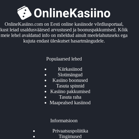
OnlineKasiino.com on Eesti online kasiinode võrdlusportaal,
kust leiad usaldusväärsed arvustused ja boonuspakkumised. Kõik
meie lehel avaldatud info on mõeldud ainult meelelahutuseks ega
kujuta endast üleskutset hasartmängudele.
Populaarsed lehed
Kiirkasiinod
Slotimängud
Kasiino boonused
Tasuta spinnid
Kasiino pakkumised
Tasuta raha
Maapealsed kasiinod
Informatsioon
Privaatsuspoliitika
Tingimused