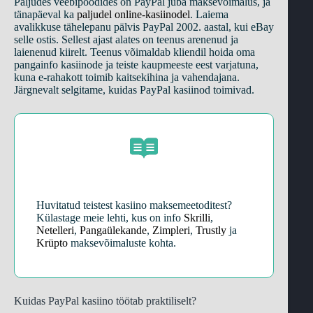
Paljudes veebipoodides on PayPal juba maksevõimalus, ja
tänapäeval ka
paljudel online-kasiinodel
. Laiema
avalikkuse tähelepanu pälvis PayPal 2002. aastal, kui eBay
selle ostis. Sellest ajast alates on teenus arenenud ja
laienenud kiirelt. Teenus võimaldab kliendil hoida oma
pangainfo kasiinode ja teiste kaupmeeste eest varjatuna,
kuna e-rahakott toimib kaitsekihina ja vahendajana.
Järgnevalt selgitame, kuidas PayPal kasiinod toimivad.
Huvitatud teistest kasiino maksemeetoditest?
Külastage meie lehti, kus on info
Skrilli
,
Netelleri
,
Pangaülekande
,
Zimpleri
,
Trustly
ja
Krüpto
maksevõimaluste kohta.
Kuidas PayPal kasiino töötab praktiliselt?