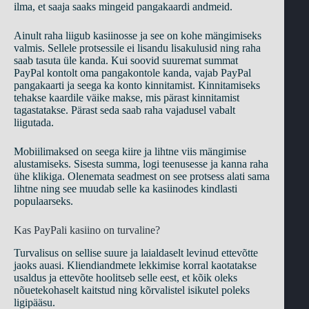
ilma, et saaja saaks mingeid pangakaardi andmeid.
Ainult raha liigub kasiinosse ja see on kohe mängimiseks
valmis. Sellele protsessile ei lisandu lisakulusid ning raha
saab tasuta üle kanda. Kui soovid suuremat summat
PayPal kontolt oma pangakontole kanda, vajab PayPal
pangakaarti ja seega ka konto kinnitamist. Kinnitamiseks
tehakse kaardile väike makse, mis pärast kinnitamist
tagastatakse. Pärast seda saab raha vajadusel vabalt
liigutada.
Mobiilimaksed on seega kiire ja lihtne viis mängimise
alustamiseks. Sisesta summa, logi teenusesse ja kanna raha
ühe klikiga. Olenemata seadmest on see protsess alati sama
lihtne ning see muudab selle ka kasiinodes kindlasti
populaarseks.
Kas PayPali kasiino on turvaline?
Turvalisus on sellise suure ja laialdaselt levinud ettevõtte
jaoks auasi. Kliendiandmete lekkimise korral kaotatakse
usaldus ja ettevõte hoolitseb selle eest, et kõik oleks
nõuetekohaselt kaitstud ning kõrvalistel isikutel poleks
ligipääsu.