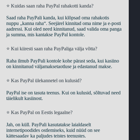
⭐ Kuidas saan raha PayPal rahakotti kanda?
Saad raha PayPali kanda, kui klõpsad oma rahakotis
nuppu „kanna raha“. Seejärel kinnitad oma nime ja e-posti
aadressi. Kui oled need kinnitanud, saad valida oma panga
ja summa, mis kantakse PayPal kontole.
⭐ Kui kiiresti saan raha PayPaliga välja võtta?
Raha ilmub PayPali kontole kohe pärast seda, kui kasiino
on kinnitanud väljamaksetaotluse ja edastanud makse.
⭐ Kas PayPal ülekannetel on kulusid?
PayPal ise on tasuta teenus. Kui on kulusid, sõltuvad need
täielikult kasiinost.
⭐ Kas PayPal on Eestis legaalne?
Jah, on küll. PayPali kasutatakse laialdaselt
internetipoodides ostlemiseks, kuid nüüd on see
kättesaadav ka paljudes teistes teenustes.