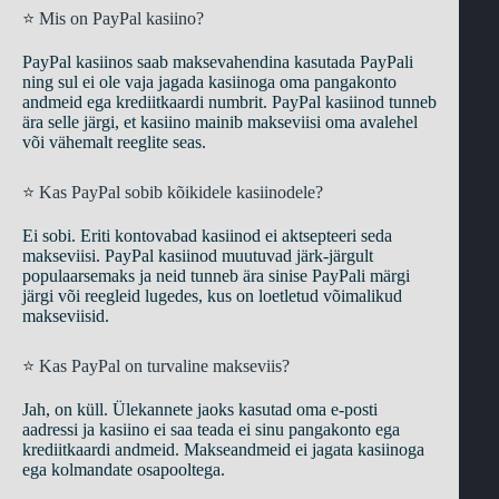
⭐ Mis on PayPal kasiino?
PayPal kasiinos saab maksevahendina kasutada PayPali
ning sul ei ole vaja jagada kasiinoga oma pangakonto
andmeid ega krediitkaardi numbrit. PayPal kasiinod tunneb
ära selle järgi, et kasiino mainib makseviisi oma avalehel
või vähemalt reeglite seas.
⭐ Kas PayPal sobib kõikidele kasiinodele?
Ei sobi. Eriti kontovabad kasiinod ei aktsepteeri seda
makseviisi. PayPal kasiinod muutuvad järk-järgult
populaarsemaks ja neid tunneb ära sinise PayPali märgi
järgi või reegleid lugedes, kus on loetletud võimalikud
makseviisid.
⭐ Kas PayPal on turvaline makseviis?
Jah, on küll. Ülekannete jaoks kasutad oma e-posti
aadressi ja kasiino ei saa teada ei sinu pangakonto ega
krediitkaardi andmeid. Makseandmeid ei jagata kasiinoga
ega kolmandate osapooltega.