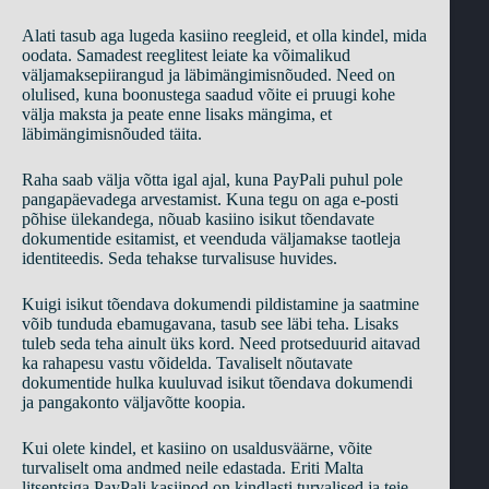
Alati tasub aga lugeda kasiino reegleid, et olla kindel, mida
oodata. Samadest reeglitest leiate ka võimalikud
väljamaksepiirangud ja läbimängimisnõuded. Need on
olulised, kuna boonustega saadud võite ei pruugi kohe
välja maksta ja peate enne lisaks mängima, et
läbimängimisnõuded täita.
Raha saab välja võtta igal ajal, kuna PayPali puhul pole
pangapäevadega arvestamist. Kuna tegu on aga e-posti
põhise ülekandega, nõuab kasiino isikut tõendavate
dokumentide esitamist, et veenduda väljamakse taotleja
identiteedis. Seda tehakse turvalisuse huvides.
Kuigi isikut tõendava dokumendi pildistamine ja saatmine
võib tunduda ebamugavana, tasub see läbi teha. Lisaks
tuleb seda teha ainult üks kord. Need protseduurid aitavad
ka rahapesu vastu võidelda. Tavaliselt nõutavate
dokumentide hulka kuuluvad isikut tõendava dokumendi
ja pangakonto väljavõtte koopia.
Kui olete kindel, et kasiino on usaldusväärne, võite
turvaliselt oma andmed neile edastada. Eriti Malta
litsentsiga PayPali kasiinod on kindlasti turvalised ja teie