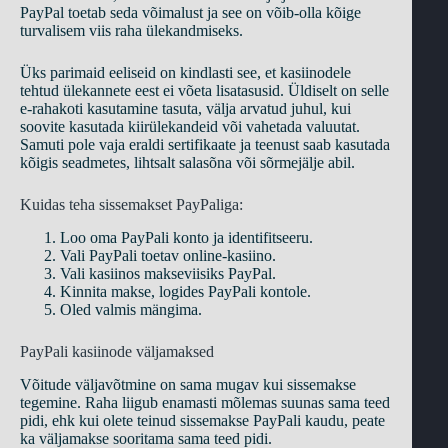
PayPal toetab seda võimalust ja see on võib-olla kõige
turvalisem viis raha ülekandmiseks.
Üks parimaid eeliseid on kindlasti see, et kasiinodele
tehtud ülekannete eest ei võeta lisatasusid. Üldiselt on selle
e-rahakoti kasutamine tasuta, välja arvatud juhul, kui
soovite kasutada kiirülekandeid või vahetada valuutat.
Samuti pole vaja eraldi sertifikaate ja teenust saab kasutada
kõigis seadmetes, lihtsalt salasõna või sõrmejälje abil.
Kuidas teha sissemakset PayPaliga:
Loo oma PayPali konto ja identifitseeru.
Vali PayPali toetav online-kasiino.
Vali kasiinos makseviisiks PayPal.
Kinnita makse, logides PayPali kontole.
Oled valmis mängima.
PayPali kasiinode väljamaksed
Võitude väljavõtmine on sama mugav kui sissemakse
tegemine. Raha liigub enamasti mõlemas suunas sama teed
pidi, ehk kui olete teinud sissemakse PayPali kaudu, peate
ka väljamakse sooritama sama teed pidi.