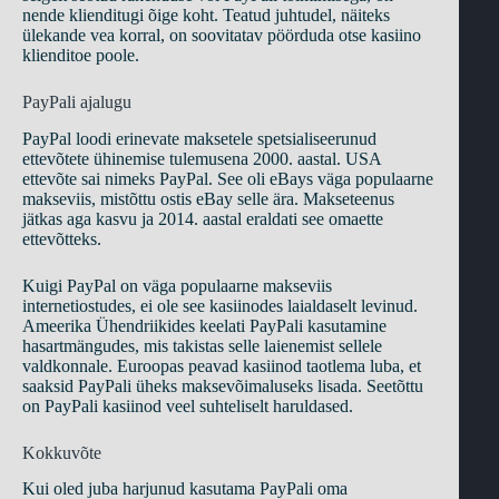
nende klienditugi õige koht. Teatud juhtudel, näiteks
ülekande vea korral, on soovitatav pöörduda otse kasiino
klienditoe poole.
PayPali ajalugu
PayPal loodi erinevate maksetele spetsialiseerunud
ettevõtete ühinemise tulemusena 2000. aastal. USA
ettevõte sai nimeks PayPal. See oli eBays väga populaarne
makseviis, mistõttu ostis eBay selle ära. Makseteenus
jätkas aga kasvu ja 2014. aastal eraldati see omaette
ettevõtteks.
Kuigi PayPal on väga populaarne makseviis
internetiostudes, ei ole see kasiinodes laialdaselt levinud.
Ameerika Ühendriikides keelati PayPali kasutamine
hasartmängudes, mis takistas selle laienemist sellele
valdkonnale. Euroopas peavad kasiinod taotlema luba, et
saaksid PayPali üheks maksevõimaluseks lisada. Seetõttu
on PayPali kasiinod veel suhteliselt haruldased.
Kokkuvõte
Kui oled juba harjunud kasutama PayPali oma