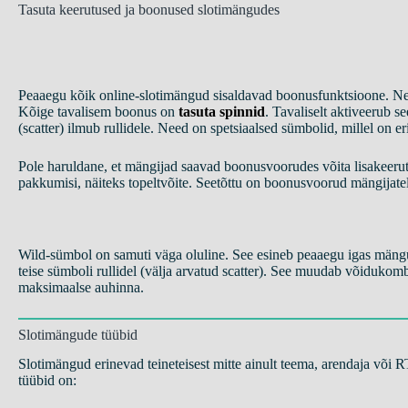
Tasuta keerutused ja boonused slotimängudes
Peaaegu kõik online-slotimängud sisaldavad boonusfunktsioone. N
Kõige tavalisem boonus on
tasuta spinnid
. Tavaliselt aktiveerub 
(scatter) ilmub rullidele. Need on spetsiaalsed sümbolid, millel on eri
Pole haruldane, et mängijad saavad boonusvoorudes võita lisakeeru
pakkumisi, näiteks topeltvõite. Seetõttu on boonusvoorud mängijate
Wild-sümbol on samuti väga oluline. See esineb peaaegu igas mängus
teise sümboli rullidel (välja arvatud scatter). See muudab võidukomb
maksimaalse auhinna.
Slotimängude tüübid
Slotimängud erinevad teineteisest mitte ainult teema, arendaja või
tüübid on: