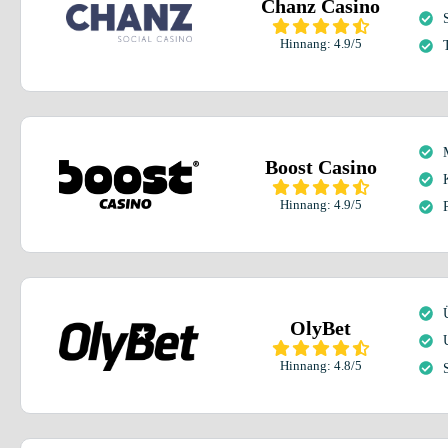
Chanz Casino
Hinnang: 4.9/5
Boost Casino
Hinnang: 4.9/5
OlyBet
Hinnang: 4.8/5