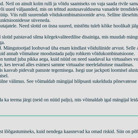
d. Neil on ainult kolm rulli ja võidu saamiseks on vaja saada rivile s
i uued väljaanded, mis on tehtud austusavaldusena vanadele trendidel
üüp. Viis rulli suurendab võidukombinatsioonide arvu. Selline ülesehit
funktsioonidesse süveneda.
ajatele. Need slotid on üsna suured, mistõttu tuleb kõike hoolikalt jäl
 slotid paistavad silma kõrgekvaliteedilise disainiga, mis muudab män
ga.
. Mängutootjad loobuvad üha enam kindlast võiduliinide arvust. Selle 
, kuid annab võimaluse moodustada palju rohkem võidukombinatsioone.
n tuntud juba pikka aega, kuid nüüd on need saadaval ka virtuaalses vor
le, kes teevad alles esimesi samme virtuaalse meelelahutuse maailmas.
 kasvab pidevalt panuste tegemisega. Isegi uue jackpoti loomisel alus
isel.
iilne välimus. See võimaldab mängijal hõlpsasti sukelduda põnevatesse 
ka teema järgi (neid on nüüd palju), mis võimaldab igal mängijal lei
t lõõgastumiseks, kuid nendega kaasnevad ka omad riskid. Siin on p