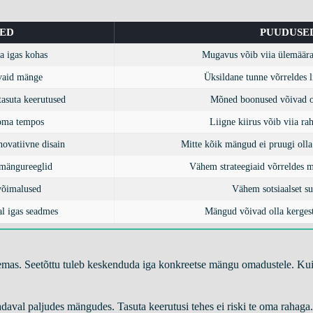
SED
PUUDUSE
ja igas kohas
Mugavus võib viia ülemäär
evaid mänge
Üksildane tunne võrreldes
asuta keerutused
Mõned boonused võivad ol
oma tempos
Liigne kiirus võib viia ra
novatiivne disain
Mitte kõik mängud ei pruugi olla 
 mängureeglid
Vähem strateegiaid võrreldes
võimalused
Vähem sotsiaalset su
l igas seadmes
Mängud võivad olla kerges
 olemas. Seetõttu tuleb keskenduda iga konkreetse mängu omadustele. K
daval paljudes mängudes. Tasuta keerutusi tehes ei riski te oma rahaga.