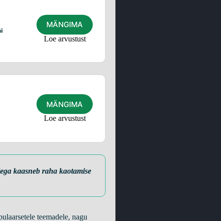
MÄNGIMA
ni
Loe arvustust
MÄNGIMA
Loe arvustust
lega kaasneb raha kaotamise
ulaarsetele teemadele, nagu