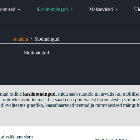
oonused
Kasiinomängud
Makseviisid
Ül
avaleht
/
Slotimängud
Slotimängud
samad online
kasiinomängud
, mida saab nautida nii arvutis kui mobi
 mitmekesiseid teemasid ja saada osa põnevatest boonustest ja võitudes
uvad kvaliteetne graafika, kaasahaaravad teemad ja mitmekesised mänguf
Lai valik uusi slotte