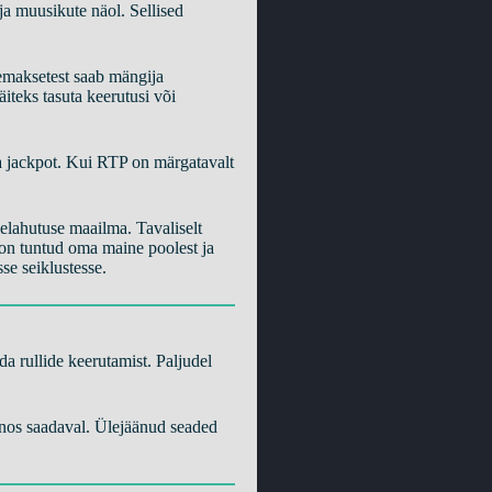
ja muusikute näol. Sellised
semaksetest saab mängija
teks tasuta keerutusi või
a jackpot. Kui RTP on märgatavalt
elahutuse maailma. Tavaliselt
on tuntud oma maine poolest ja
se seiklustesse.
da rullide keerutamist. Paljudel
inos saadaval. Ülejäänud seaded