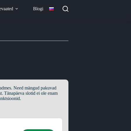
evaated
Blogi
ilseadmes. Need mängud pakuvad
t. Tänapäeva slotid ei ole enam
unktsioonid.