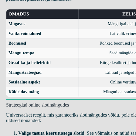
OMADUS
EELI
Mugavus
Mängi igal ajal 
Valikuvõimalused
Lai valik erin
Boonused
Rohked boonused ja t
Mängu tempo
Saad mängida 
Graafika ja heliefektid
Kõrge kvaliteet ja in
Mängustrateegiad
Lihtsad ja selged
Sotsiaalne aspekt
Online vestlus
Käideldav mäng
Mängud on saadava
Strateegiad online slotimängudes
Universaalset reeglit, mis garanteeriks slotimängudes võidu, pole
üldised nõuanded:
Valige tasuta keerutustega slotid
: See võimalus on nüüd saa