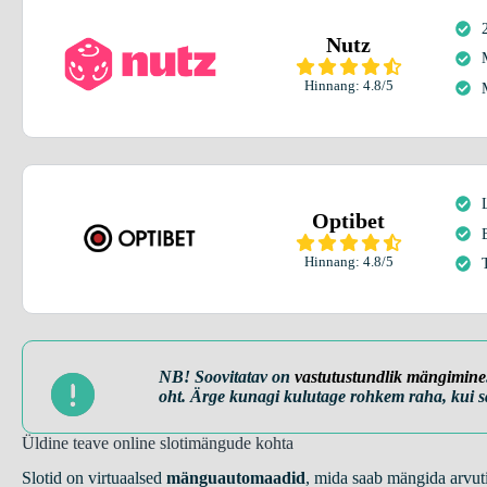
Nutz
Hinnang: 4.8/5
Optibet
Hinnang: 4.8/5
NB! Soovitatav on
vastutustundlik mängimine
oht. Ärge kunagi kulutage rohkem raha, kui s
Üldine teave online slotimängude kohta
Slotid on virtuaalsed
mänguautomaadid
, mida saab mängida arvut