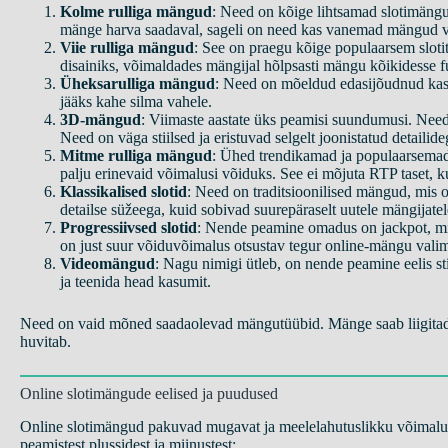
Kolme rulliga mängud
: Need on kõige lihtsamad slotimängu
mänge harva saadaval, sageli on need kas vanemad mängud võ
Viie rulliga mängud
: See on praegu kõige populaarsem slotit
disainiks, võimaldades mängijal hõlpsasti mängu kõikidesse 
Üheksarulliga mängud
: Need on mõeldud edasijõudnud kasut
jääks kahe silma vahele.
3D-mängud
: Viimaste aastate üks peamisi suundumusi. Need
Need on väga stiilsed ja eristuvad selgelt joonistatud detailide
Mitme rulliga mängud
: Ühed trendikamad ja populaarsemad
palju erinevaid võimalusi võiduks. See ei mõjuta RTP taset
Klassikalised slotid
: Need on traditsioonilised mängud, mis o
detailse süžeega, kuid sobivad suurepäraselt uutele mängijate
Progressiivsed slotid
: Nende peamine omadus on jackpot, mis
on just suur võiduvõimalus otsustav tegur online-mängu valim
Videomängud
: Nagu nimigi ütleb, on nende peamine eelis st
ja teenida head kasumit.
Need on vaid mõned saadaolevad mängutüübid. Mänge saab liigitada 
huvitab.
Online slotimängude eelised ja puudused
Online slotimängud pakuvad mugavat ja meelelahutuslikku võimalus
peamistest plussidest ja miinustest: