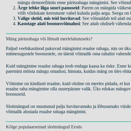
mängu demorežiimis enne pärisrahaga mängimist. See võimald
Ärge tehke liiga suuri panuseid
: Parem on mängida väikeste
võib võidukate keerutuste vahel kuluda palju aega. Seega on k
Valige slotid, mis teid huvitavad
: See võimaldab teil alati 
Kasutage alati boonusvõimalusi
: See aitab oluliselt vähenda
Mäng pärisrahaga või lihtsalt meelelahutuseks?
Paljud veebikasiinod pakuvad mängimist reaalse rahaga, mis on üks 
mitmesugustele boonustele, on täiesti võimalik oma rahalisi vahend
Kuid mängimine reaalse rahaga toob endaga kaasa ka riske. Enne ku
paremini mõista mängu omadusi, hinnata, kuidas mäng on üles ehitat
Võitmine on kindlasti reaalne, kuid oluline on meeles pidada, et kui
reaalse raha mängimine olla suurepärane valik. Üks edukas mänguvo
boonuseid.
Slotimängud on muutunud palju huvitavamaks ja lõbusamaks viisiks ra
võimalik alustada reaalse rahaga mängimist.
Kõige populaarsemad slotimängud Eestis