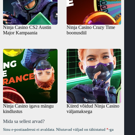
Ninja Casino CS2 Austin
Ninja Casino Crazy Time
Major Kampaania
boonusdiil
Ninja Casino igava mängu
Kiired võidud Ninja Casino
kindlustus
väljamaksega
Mida sa sellest arvad?
Sinu e-postiaadressi ei avaldata.
Nõutavad väljad on tähistatud
*
-ga