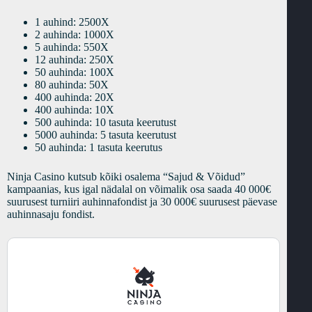
1 auhind: 2500X
2 auhinda: 1000X
5 auhinda: 550X
12 auhinda: 250X
50 auhinda: 100X
80 auhinda: 50X
400 auhinda: 20X
400 auhinda: 10X
500 auhinda: 10 tasuta keerutust
5000 auhinda: 5 tasuta keerutust
50 auhinda: 1 tasuta keerutus
Ninja Casino kutsub kõiki osalema “Sajud & Võidud”
kampaanias, kus igal nädalal on võimalik osa saada 40 000€
suurusest turniiri auhinnafondist ja 30 000€ suurusest päevase
auhinnasaju fondist.