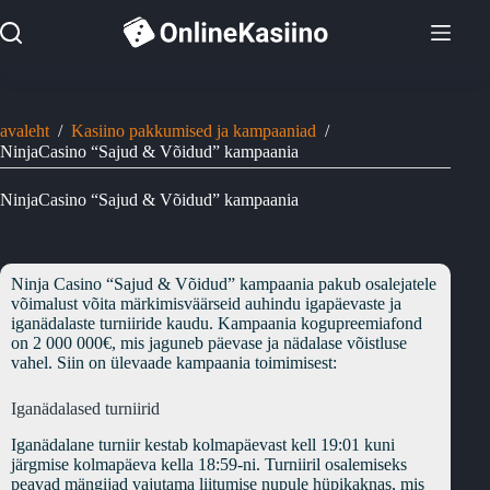
Skip
to
content
avaleht
/
Kasiino pakkumised ja kampaaniad
/
NinjaCasino “Sajud & Võidud” kampaania
NinjaCasino “Sajud & Võidud” kampaania
Ninja Casino “Sajud & Võidud” kampaania pakub osalejatele
võimalust võita märkimisväärseid auhindu igapäevaste ja
iganädalaste turniiride kaudu. Kampaania kogupreemiafond
on 2 000 000€, mis jaguneb päevase ja nädalase võistluse
vahel. Siin on ülevaade kampaania toimimisest:
Iganädalased turniirid
Iganädalane turniir kestab kolmapäevast kell 19:01 kuni
järgmise kolmapäeva kella 18:59-ni. Turniiril osalemiseks
peavad mängijad vajutama liitumise nupule hüpikaknas, mis