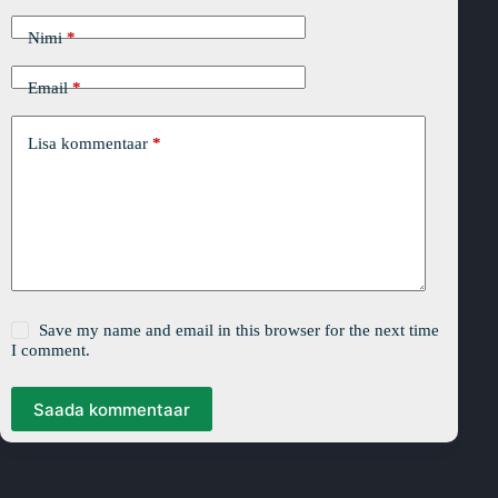
Nimi
*
Email
*
Lisa kommentaar
*
Save my name and email in this browser for the next time
I comment.
Saada kommentaar