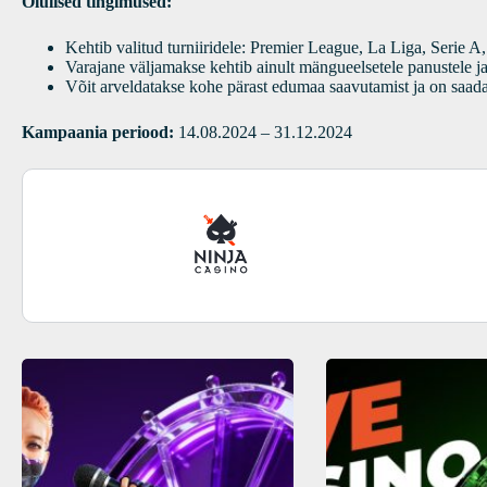
Olulised tingimused:
Kehtib valitud turniiridele: Premier League, La Liga, Serie A,
Varajane väljamakse kehtib ainult mängueelsetele panustele ja
Võit arveldatakse kohe pärast edumaa saavutamist ja on saad
Kampaania periood:
14.08.2024 – 31.12.2024