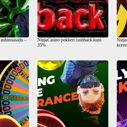
 auhinnasadu –
NinjaCasino pokkeri cashback kuni
Ninja
35%
keeru