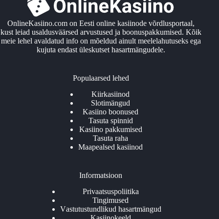
OnlineKasiino.com on Eesti online kasiinode võrdlusportaal,
kust leiad usaldusväärsed arvustused ja boonuspakkumised. Kõik
meie lehel avaldatud info on mõeldud ainult meelelahutuseks ega
kujuta endast üleskutset hasartmängudele.
Populaarsed lehed
Kiirkasiinod
Slotimängud
Kasiino boonused
Tasuta spinnid
Kasiino pakkumised
Tasuta raha
Maapealsed kasiinod
Informatsioon
Privaatsuspoliitika
Tingimused
Vаstutustundlikud hаsаrtmängud
Kasiinokeeld