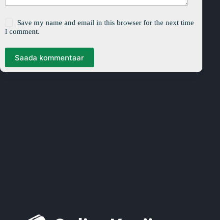
Save my name and email in this browser for the next time
I comment.
Saada kommentaar