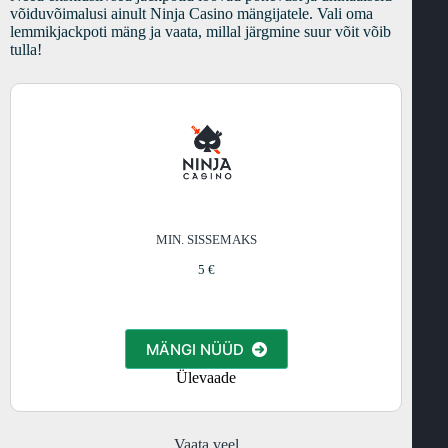
võiduvõimalusi ainult Ninja Casino mängijatele. Vali oma
lemmikjackpoti mäng ja vaata, millal järgmine suur võit võib
tulla!
MIN. SISSEMAKS
5 €
MÄNGI NÜÜD
Ülevaade
Vaata veel