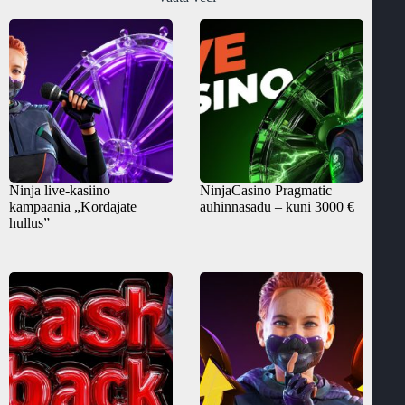
Ninja live-kasiino
NinjaCasino Pragmatic
kampaania „Kordajate
auhinnasadu – kuni 3000 €
hullus”