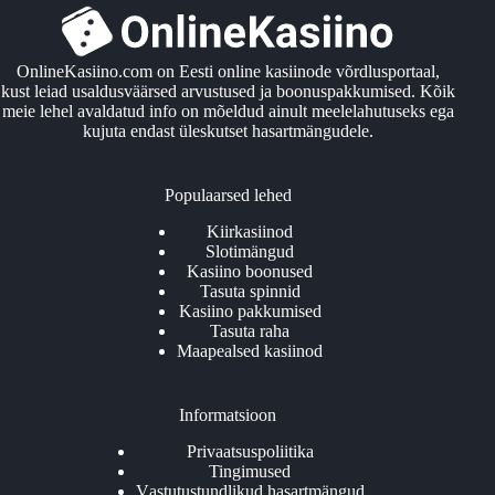
OnlineKasiino.com on Eesti online kasiinode võrdlusportaal,
kust leiad usaldusväärsed arvustused ja boonuspakkumised. Kõik
meie lehel avaldatud info on mõeldud ainult meelelahutuseks ega
kujuta endast üleskutset hasartmängudele.
Populaarsed lehed
Kiirkasiinod
Slotimängud
Kasiino boonused
Tasuta spinnid
Kasiino pakkumised
Tasuta raha
Maapealsed kasiinod
Informatsioon
Privaatsuspoliitika
Tingimused
Vаstutustundlikud hаsаrtmängud