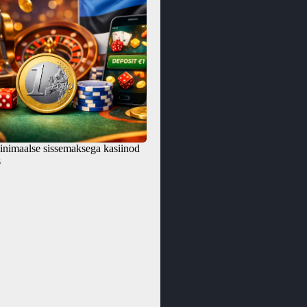
inimaalse sissemaksega kasiinod
s