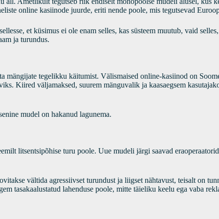
all. Ametlikult tegutseb riik endiselt monopoolse mudeli alusel, kus k
te online kasiinode juurde, eriti nende poole, mis tegutsevad Euroopa 
ellesse, et küsimus ei ole enam selles, kas süsteem muutub, vaid selle
aam ja turundus.
rata mängijate tegelikku käitumist. Välismaised online-kasiinod on Soo
iiviks. Kiired väljamaksed, suurem mänguvalik ja kaasaegsem kasutajak
s senine mudel on hakanud lagunema.
ilt litsentsipõhise turu poole. Uue mudeli järgi saavad eraoperaatorid 
akse vältida agressiivset turundust ja liigset nähtavust, teisalt on tunnis
gem tasakaalustatud lahenduse poole, mitte täieliku keelu ega vaba rek