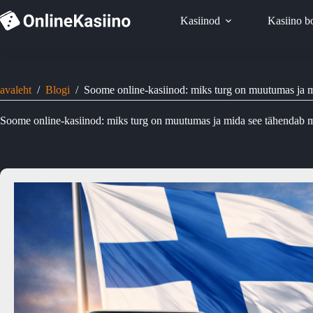
Skip
to
Kasiinod
Kasiino b
content
avaleht
/
Blogi
/
Soome online-kasiinod: miks turg on muutumas ja m
Soome online-kasiinod: miks turg on muutumas ja mida see tähendab m