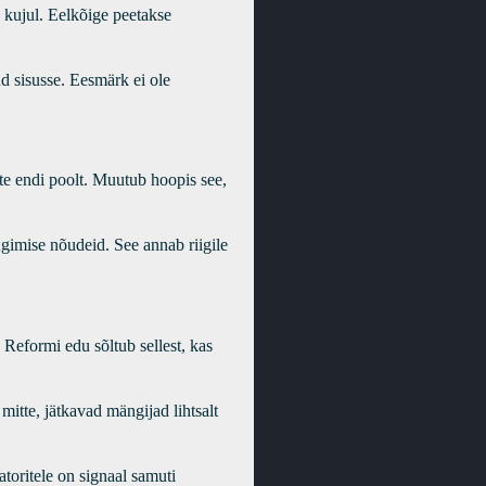
d kujul. Eelkõige peetakse
ud sisusse. Eesmärk ei ole
te endi poolt. Muutub hoopis see,
ngimise nõudeid. See annab riigile
Reformi edu sõltub sellest, kas
itte, jätkavad mängijad lihtsalt
atoritele on signaal samuti