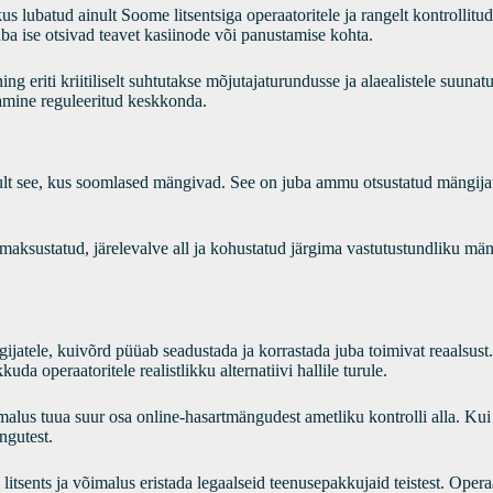
us lubatud ainult Soome litsentsiga operaatoritele ja rangelt kontrollitu
ba ise otsivad teavet kasiinode või panustamise kohta.
g eriti kriitiliselt suhtutakse mõjutajaturundusse ja alaealistele suunat
amine reguleeritud keskkonda.
kult see, kus soomlased mängivad. See on juba ammu otsustatud mängija
 maksustatud, järelevalve all ja kohustatud järgima vastutustundliku mä
tele, kuivõrd püüab seadustada ja korrastada juba toimivat reaalsust. 
a operaatoritele realistlikku alternatiivi hallile turule.
lus tuua suur osa online-hasartmängudest ametliku kontrolli alla. Kui m
ngutest.
itsents ja võimalus eristada legaalseid teenusepakkujaid teistest. Opera