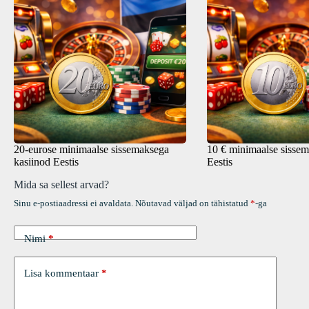
20-eurose minimaalse sissemaksega
10 € minimaalse sissem
kasiinod Eestis
Eestis
Mida sa sellest arvad?
Sinu e-postiaadressi ei avaldata.
Nõutavad väljad on tähistatud
*
-ga
Nimi
*
Lisa kommentaar
*