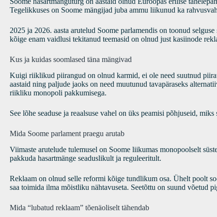
Soome hasartmänguturg on aastaid olnud Euroopas erilise tähelepanu 
Tegelikkuses on Soome mängijad juba ammu liikunud ka rahvusvahelis
2025 ja 2026. aasta arutelud Soome parlamendis on toonud selguse s
kõige enam vaidlusi tekitanud teemasid on olnud just kasiinode rekl
Kus ja kuidas soomlased täna mängivad
Kuigi riiklikud piirangud on olnud karmid, ei ole need suutnud pii
aastaid ning paljude jaoks on need muutunud tavapäraseks alternat
riikliku monopoli pakkumisega.
See lõhe seaduse ja reaalsuse vahel on üks peamisi põhjuseid, mik
Mida Soome parlament praegu arutab
Viimaste arutelude tulemusel on Soome liikumas monopoolselt süsteem
pakkuda hasartmänge seaduslikult ja reguleeritult.
Reklaam on olnud selle reformi kõige tundlikum osa. Ühelt poolt soovit
saa toimida ilma mõistliku nähtavuseta. Seetõttu on suund võetud pi
Mida “lubatud reklaam” tõenäoliselt tähendab