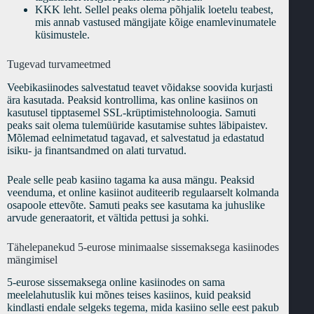
KKK leht. Sellel peaks olema põhjalik loetelu teabest,
mis annab vastused mängijate kõige enamlevinumatele
küsimustele.
Tugevad turvameetmed
Veebikasiinodes salvestatud teavet võidakse soovida kurjasti
ära kasutada. Peaksid kontrollima, kas online kasiinos on
kasutusel tipptasemel SSL-krüptimistehnoloogia. Samuti
peaks sait olema tulemüüride kasutamise suhtes läbipaistev.
Mõlemad eelnimetatud tagavad, et salvestatud ja edastatud
isiku- ja finantsandmed on alati turvatud.
Peale selle peab kasiino tagama ka ausa mängu. Peaksid
veenduma, et online kasiinot auditeerib regulaarselt kolmanda
osapoole ettevõte. Samuti peaks see kasutama ka juhuslike
arvude generaatorit, et vältida pettusi ja sohki.
Tähelepanekud 5-eurose minimaalse sissemaksega kasiinodes
mängimisel
5-eurose sissemaksega online kasiinodes on sama
meelelahutuslik kui mõnes teises kasiinos, kuid peaksid
kindlasti endale selgeks tegema, mida kasiino selle eest pakub