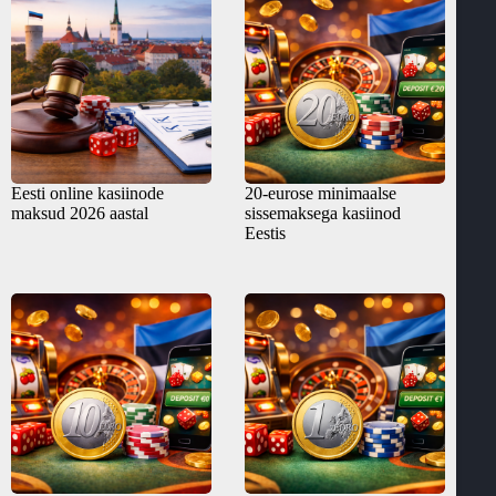
Eesti online kasiinode
20-eurose minimaalse
maksud 2026 aastal
sissemaksega kasiinod
Eestis