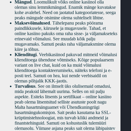
Mängud
. Loomulikult võiks online kasiinol olla
olemas sinu lemmikmängud. Enamik mänge kuvatakse
kohe avalehel. Need on jaotatud kategooriatesse, seega
peaks mängude otsimine olema suhteliselt lihtne.
Maksevõimalused
. Tähelepanu peaks pöörama
paindlikkusele, kiirusele ja mugavusele. Tahad, et
online kasiino pakuks oma raha sisse- ja väljamakseteks
erinevaid võimalusi. See muudab kõik palju
mugavamaks. Samuti peaks raha väljamaksmine olema
kiire ja tõhus.
Klienditugi
. Veebikasiinod pakuvad mitmeid võimalusi
klienditoega ühenduse võtmiseks. Kõige populaarsem
variant on live chat, kuid on ka muid võimalusi
klienditoega kontakteerumiseks, näiteks telefoni ja e-
posti teel. Samuti on hea, kui nende veebisaidil on
olemas põhjalik KKK-jaotis.
Turvalisus
. See on ilmselt üks olulisemaid omadusi,
mida peaksid lähemalt uurima. Selles on nii palju
aspekte. Esiteks litsents ja sertifikaat – online kasiino
peab olema litsentsitud selliste asutuste poolt nagu
Malta hasartmänguamet või Ühendkuningriigi
hasartmängukomisjon. Sait peaks kasutama ka SSL-
krüptimistehnoloogiat, mis turvab kõiki andmeid ja
finantstehinguid. Samuti on kohustuslik tulemüüri
olemasolu. Viimase asjana peaks sait olema läbipaistev