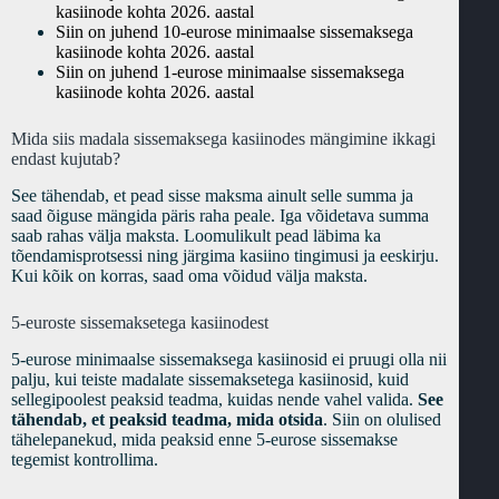
kasiinode kohta 2026. aastal
Siin on juhend 10-eurose minimaalse sissemaksega
kasiinode kohta 2026. aastal
Siin on juhend 1-eurose minimaalse sissemaksega
kasiinode kohta 2026. aastal
Mida siis madala sissemaksega kasiinodes mängimine ikkagi
endast kujutab?
See tähendab, et pead sisse maksma ainult selle summa ja
saad õiguse mängida päris raha peale. Iga võidetava summa
saab rahas välja maksta. Loomulikult pead läbima ka
tõendamisprotsessi ning järgima kasiino tingimusi ja eeskirju.
Kui kõik on korras, saad oma võidud välja maksta.
5-euroste sissemaksetega kasiinodest
5-eurose minimaalse sissemaksega kasiinosid ei pruugi olla nii
palju, kui teiste madalate sissemaksetega kasiinosid, kuid
sellegipoolest peaksid teadma, kuidas nende vahel valida.
See
tähendab, et peaksid teadma, mida otsida
. Siin on olulised
tähelepanekud, mida peaksid enne 5-eurose sissemakse
tegemist kontrollima.