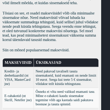
võid ilmselt mõelda, et kuidas sissemakseid teha.
Tõsiasi on see, et osadel makseviisidel võib olla minimaalse
sissemakse nõue. Need makseviisid võivad lubada ka
väiksemate summadega tehinguid, kuid sellisel juhul võidakse
nende pealt küsida tehingutasu. Seega veendu enne tehingut,
et oled tutvunud konkreetse makseviisi nõuetega. Sel moel
tead, kas pead minimaalsetest sissemaksust väiksema summa
korral täiendavaid tasusid maksma.
Siin on mõned populaarsemad makseviisid.
MAKSEVIISID
ÜKSIKASJAD
Krediit- ja
Need pakuvad tavaliselt tasuta
deebetkaardid (nt
sissemakseid, kuid enamasti on nende limiit
VISA, MasterCard
10 eurot. Seega kui teete 5 € sissemakse,
jne)
võidakse teilt küsida tehingutasu.
Õnneks ei võta need valikud enamasti tasu.
E-rahakotid (nt
Mõne e-rahakoti kaudu sissemakse
Skrill, Neteller jne)
tegemine võib aga kaotada saidi pakutava
boonuse ja tasuta spinnid.