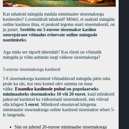
Kas tahaksid mängida madala minimaalse sissemaksega
kasiinodes? Loomulikult tahaksid! Mõttel, et saaksid mängida
online kasiinos ilma, et peaksid tegema suuri sissemakseid, on
ju jumet.
Seetõttu on 5-eurose sissemakse kasiino
suurepärane võimalus erinevate online mängude
nautimiseks
.
Aga mida see täpselt tähendab? Kas tõesti on võimalik
mängida ja võita auhindu isegi väikese sissemaksega?
5-eurose sissemaksega kasiinod
5 € sissemaksega kasiinod võimaldavad mängida päris raha
peale ka siis, kui sinu kontol olev summa on üsna
väike.
Enamiku kasiinode puhul
on populaarseks
minimaalseks sissemakseks 10 või 20 eurot
, kuid mõnikord
pakuvad kasiinod ka väiksemaid sissemakseid, mis võivad
olla kõigest
5 eurot
. Mõnikord otsustavad kõrgema
minimaalse sissemaksega online kasiinod sissemakse nõuet 5-
le langetada.
Siin on juhend 20-eurose minimaalse sissemaksega