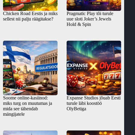
Chicken Road Eestis ja miks
Pragmatic Play tõi turule
sellest nii palju räägitakse?
uue sloti Joker’s Jewels
Hold & Spin
Soome online-kasiinod:
Expanse Studios jõuab Eesti
miks turg on muutumas ja
turule läbi koostöö
mida see tähendab
OlyBetiga
mängijatele