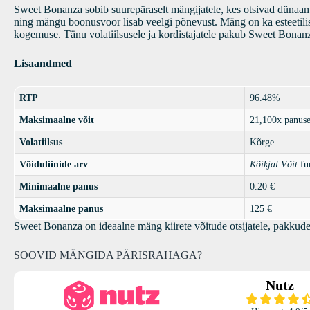
Sweet Bonanza sobib suurepäraselt mängijatele, kes otsivad dünaami
ning mängu boonusvoor lisab veelgi põnevust. Mäng on ka esteetilise
kogemuse. Tänu volatiilsusele ja kordistajatele pakub Sweet Bonanz
Lisaandmed
RTP
96.48%
Maksimaalne võit
21,100x panuse
Volatiilsus
Kõrge
Võiduliinide arv
Kõikjal Võit
fu
Minimaalne panus
0.20 €
Maksimaalne panus
125 €
Sweet Bonanza on ideaalne mäng kiirete võitude otsijatele, pakkude
SOOVID MÄNGIDA PÄRISRAHAGA?
Nutz