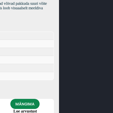
ad võivad pakkuda suuri võite
s loob visuaalselt meeldiva
MÄNGIMA
Loe arvustust