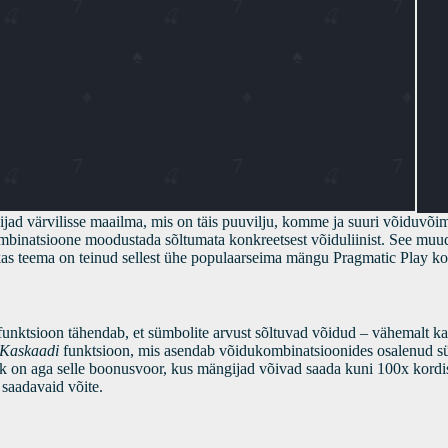
d värvilisse maailma, mis on täis puuvilju, komme ja suuri võiduvõima
binatsioone moodustada sõltumata konkreetsest võiduliinist. See muu
kas teema on teinud sellest ühe populaarseima mängu Pragmatic Play kol
unktsioon tähendab, et sümbolite arvust sõltuvad võidud – vähemalt k
Kaskaadi
funktsioon, mis asendab võidukombinatsioonides osalenud 
k on aga selle boonusvoor, kus mängijad võivad saada kuni 100x kordis
saadavaid võite.