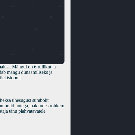
lusi. Mängul on 6 rullikut ja
dab mängu dünaamiliseks ja
lektsioonis.
aheksa ühesugust sümbolit
sümbolid uutega, pakkudes rohkem
taja tänu plahvatavatele