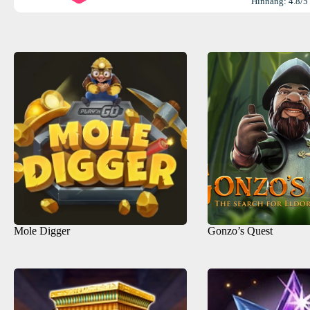
Hinnang: 4.8/5
Mole Digger
Gonzo’s Quest