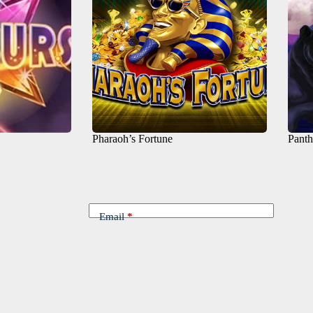
Pharaoh’s Fortune
Pant
Email
*