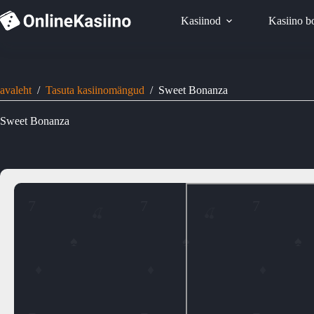
Skip
to
Kasiinod
Kasiino b
content
avaleht
/
Tasuta kasiinomängud
/
Sweet Bonanza
Sweet Bonanza