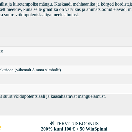
list ja kiiretempolist mängu. Kaskaadi mehhaanika ja kõrged kordistaj
lt meeldiv, kuna selle graafika on värvikas ja animatsioonid elavad, mi
a suure võidupotentsiaaliga meelelahutust.
st
nktsioon (vähemalt 8 sama sümbolit)
s suurt võidupotentsiaali ja kaasahaaravat mänguelamust.
🎁 TERVITUSBOONUS
200% kuni 100 € + 50 WinSpinni