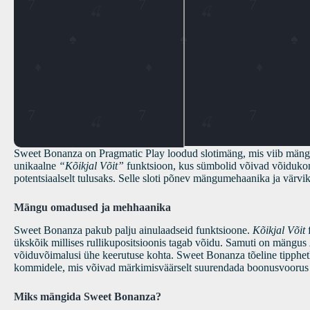
Sweet Bonanza on Pragmatic Play loodud slotimäng, mis viib mängija
unikaalne
“Kõikjal Võit”
funktsioon, kus sümbolid võivad võidukom
potentsiaalselt tulusaks. Selle sloti põnev mängumehaanika ja värvi
Mängu omadused ja mehhaanika
Sweet Bonanza pakub palju ainulaadseid funktsioone.
Kõikjal Võit
f
ükskõik millises rullikupositsioonis tagab võidu. Samuti on mängus
võiduvõimalusi ühe keerutuse kohta. Sweet Bonanza tõeline tipphet
kommidele, mis võivad märkimisväärselt suurendada boonusvoorus 
Miks mängida Sweet Bonanza?