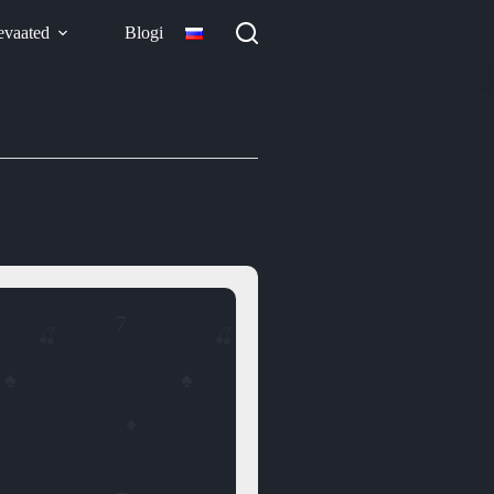
evaated
Blogi