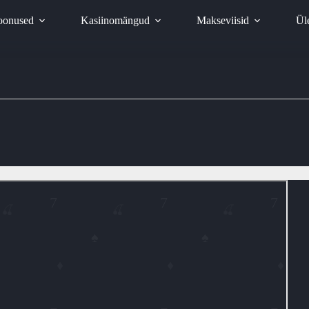
oonused
Kasiinomängud
Makseviisid
Ül