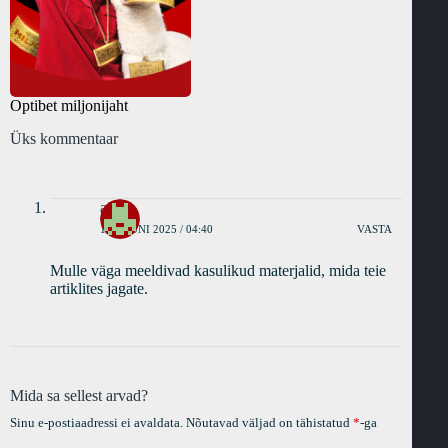
Optibet miljonijaht
Üks kommentaar
aishu
13. JUUNI 2025 / 04:40
VASTA
Mulle väga meeldivad kasulikud materjalid, mida teie
artiklites jagate.
Mida sa sellest arvad?
Sinu e-postiaadressi ei avaldata.
Nõutavad väljad on tähistatud
*
-ga