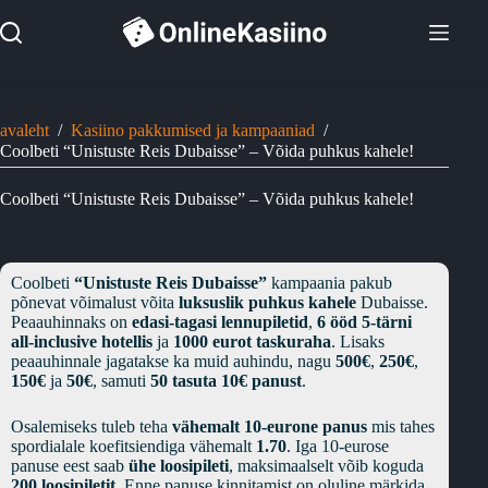
Skip
to
content
avaleht
/
Kasiino pakkumised ja kampaaniad
/
Coolbeti “Unistuste Reis Dubaisse” – Võida puhkus kahele!
Coolbeti “Unistuste Reis Dubaisse” – Võida puhkus kahele!
Coolbeti
“Unistuste Reis Dubaisse”
kampaania pakub
põnevat võimalust võita
luksuslik puhkus kahele
Dubaisse.
Peaauhinnaks on
edasi-tagasi lennupiletid
,
6 ööd 5-tärni
all-inclusive hotellis
ja
1000 eurot taskuraha
. Lisaks
peaauhinnale jagatakse ka muid auhindu, nagu
500€
,
250€
,
150€
ja
50€
, samuti
50 tasuta 10€ panust
.
Osalemiseks tuleb teha
vähemalt 10-eurone panus
mis tahes
spordialale koefitsiendiga vähemalt
1.70
. Iga 10-eurose
panuse eest saab
ühe loosipileti
, maksimaalselt võib koguda
200 loosipiletit
. Enne panuse kinnitamist on oluline märkida