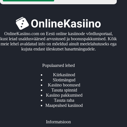
OnlineKasiino.com on Eesti online kasiinode võrdlusportaal,
kust leiad usaldusväärsed arvustused ja boonuspakkumised. Kõik
meie lehel avaldatud info on mõeldud ainult meelelahutuseks ega
kujuta endast üleskutset hasartmängudele.
Populaarsed lehed
Kiirkasiinod
Slotimängud
Kasiino boonused
Tasuta spinnid
Kasiino pakkumised
Tasuta raha
Maapealsed kasiinod
Informatsioon