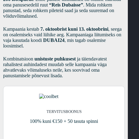
oma panusesedelil ruut
“Reis Dubaisse”
. Mida rohkem
panustad, seda rohkem pileteid saad ja seda suuremad on
võiduvõimalused.
Kampaania kestab
7. oktoobrist kuni 13. oktoobrini
, seega
on osalemiseks vaid lühike aeg. Kampaaniaga liitumiseks on
vaja kasutada koodi
DUBAI24
, mis tagab osalemise
loosimisel.
Kombinatsioon
unistuste puhkusest
ja täiendavatest
rahalistest auhindadest muudab selle kampaania väga
ahvatlevaks võimaluseks neile, kes soovivad oma
panustamisele põnevust lisada.
TERVITUSBOONUS
100% kuni €150 + 50 tasuta spinni