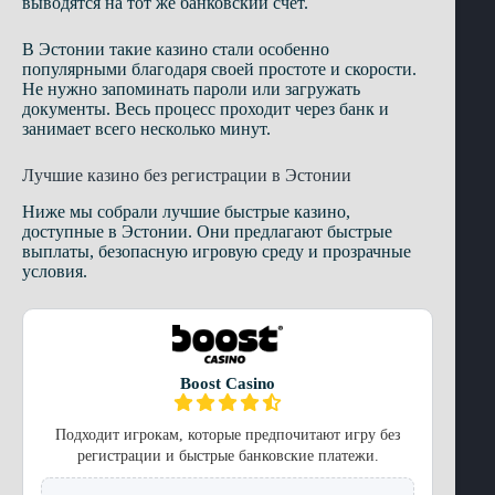
выводятся на тот же банковский счет.
В Эстонии такие казино стали особенно
популярными благодаря своей простоте и скорости.
Не нужно запоминать пароли или загружать
документы. Весь процесс проходит через банк и
занимает всего несколько минут.
Лучшие казино без регистрации в Эстонии
Ниже мы собрали лучшие быстрые казино,
доступные в Эстонии. Они предлагают быстрые
выплаты, безопасную игровую среду и прозрачные
условия.
Boost Casino
Подходит игрокам, которые предпочитают игру без
регистрации и быстрые банковские платежи.